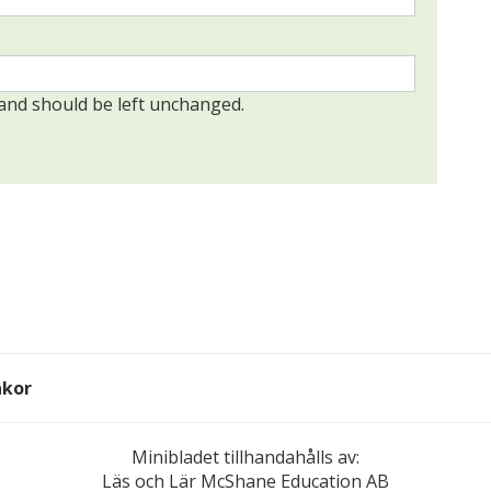
s and should be left unchanged.
akor
Minibladet tillhandahålls av:
Läs och Lär McShane Education AB