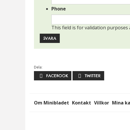
funktionalitet
Phone
att försvinna
från
hemsidan.
This field is for validation purpose
Marknadsföring
Genom att dela
med dig av dina
intressen och ditt
Dela:
beteende när du
surfar ökar du
FACEBOOK
TWITTER
chansen att få se
personligt
anpassat innehåll
och erbjudanden.
Om Minibladet
Kontakt
Villkor
Mina k