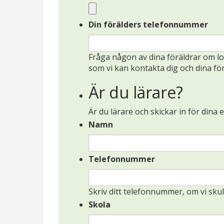
hemsidans
funktionalitet
Din förälders telefonnummer
och
uppbyggnad,
baserat på
Fråga någon av dina föräldrar om lov
hur hemsidan
som vi kan kontakta dig och dina för
används.
Är du lärare?
Upplevelse
Är du lärare och skickar in för dina e
För att vår
Namn
hemsida ska
prestera så
bra som
Telefonnummer
möjligt
under ditt
besök. Om
Skriv ditt telefonnummer, om vi sku
du nekar de
Skola
här kakorna
kommer viss