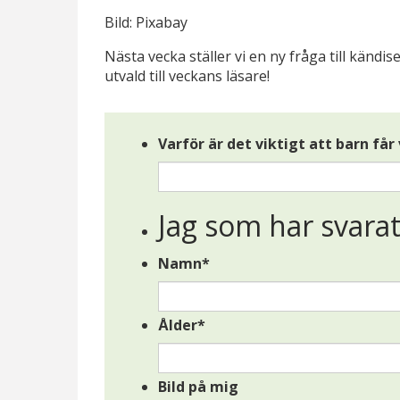
Bild: Pixabay
Nästa vecka ställer vi en ny fråga till känd
utvald till veckans läsare!
Nödvändiga
Dessa kakor
Varför är det viktigt att barn f
går inte att
välja bort. De
behövs för
att hemsidan
Jag som har svara
över huvud
taget ska
Namn
*
fungera.
Ålder
*
Statistik
För att vi ska
kunna
Bild på mig
förbättra