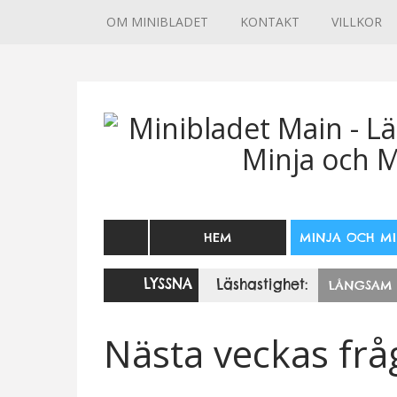
OM MINIBLADET
KONTAKT
VILLKOR
HEM
MINJA OCH M
LYSSNA
Läshastighet:
LÅNGSAM
Nästa veckas frå