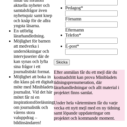
hittar du förutom
aktuella nyheter och
Pedagog
*
samtalsfrågor även
nyhetsquiz samt knep
Förnamn
och knåp för de allra
yngsta läsarna.
Efternamn
En utförlig
Telefon
*
lärarhandledning.
Möjlighet för barnen
att medverka i
E-post
*
undersökningar och
intervjuserier där de
kan synas och lyfta
sina frågor i ett
journalistiskt format.
Efter anmälan får du ett mejl där du
Möjlighet att boka in
kostnadsfritt kan prova Minibladets
din klass på ett digitalt
tidningsprenumeration, där
möte med Minibladets
lärarhandledningar och allt material i
journalist. Vid det här
projektet finns samlat.
mötet får ni en
inspirationsföreläsning
Under hela vårterminen får du varje
om journalistik och
vecka ett nytt mejl med en ny tidning
vårens stora
samt löpande uppdateringar om
valuppdrag –
projektet och kommande moment.
bildinsändaren!