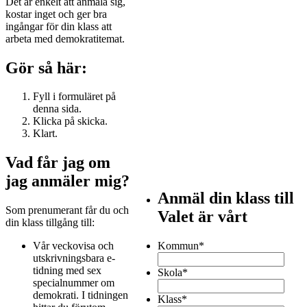
Det är enkelt att anmäla sig,
kostar inget och ger bra
ingångar för din klass att
arbeta med demokratitemat.
Gör så här:
Fyll i formuläret på
denna sida.
Klicka på skicka.
Klart.
Vad får jag om
jag anmäler mig?
Anmäl din klass till
Som prenumerant får du och
Valet är vårt
din klass tillgång till:
Vår veckovisa och
Kommun
*
utskrivningsbara e-
tidning med sex
Skola
*
specialnummer om
demokrati. I tidningen
Klass
*