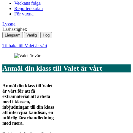
Veckans fråga
Reporterskolan
För vuxna
Lyssna
Läshastighet:
Långsam
Vanlig
Hög
Tillbaka till Valet är vårt
Anmäl din klass till Valet är vårt
Anmäl din klass till Valet
är vårt för att få
extramaterial att arbeta
med i klassen,
inbjudningar till din klass
att intervjua kändisar, en
utförlig lärarhandledning
med mera
.