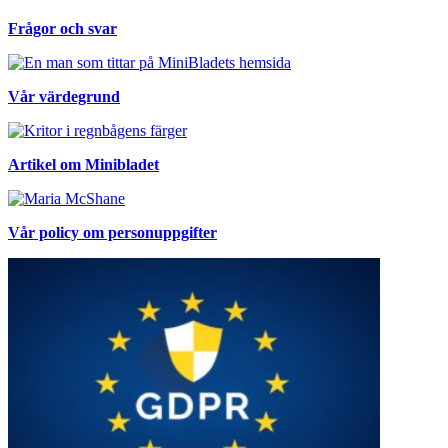
Frågor och svar
Vår värdegrund
Artikel om Minibladet
Vår policy om personuppgifter