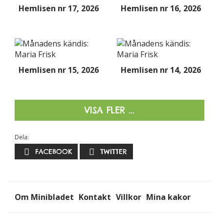
hemsidans
Hemlisen nr 17, 2026
Hemlisen nr 16, 2026
funktionalitet
och
uppbyggnad,
baserat på
hur hemsidan
Hemlisen nr 15, 2026
Hemlisen nr 14, 2026
används.
Upplevelse
VISA FLER ...
För att vår
hemsida ska
Dela:
prestera så
bra som
FACEBOOK
TWITTER
möjligt
under ditt
besök. Om
du nekar de
Om Minibladet
Kontakt
Villkor
Mina kakor
här kakorna
kommer viss