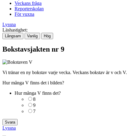
Veckans fråga
Reporterskolan
För vuxna
Lyssna
Läshastighet:
Långsam
Vanlig
Hög
Bokstavsjakten nr 9
Vi tränar en ny bokstav varje vecka. Veckans bokstav är v och V.
Hur många V finns det i bilden?
Hur många V finns det?
8
9
7
Lyssna