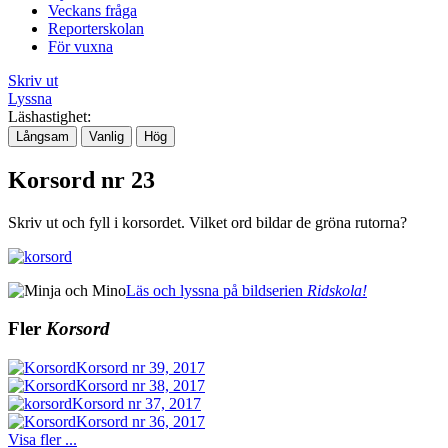
Veckans fråga
Reporterskolan
För vuxna
Skriv ut
Lyssna
Läshastighet:
Långsam
Vanlig
Hög
Korsord nr 23
Skriv ut och fyll i korsordet. Vilket ord bildar de gröna rutorna?
Läs och lyssna på bildserien
Ridskola!
Fler
Korsord
Korsord nr 39, 2017
Korsord nr 38, 2017
Korsord nr 37, 2017
Korsord nr 36, 2017
Visa fler ...