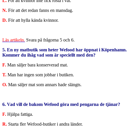
L.
För att kvinnor inte fick rösta i val.
N.
För att det redan fanns en mansdag.
D.
För att hylla kända kvinnor.
Läs artikeln.
Svara på frågorna 5 och 6.
5. En ny matbutik som heter Wefood har öppnat i Köpenhamn.
Kommer du ihåg vad som är speciellt med den?
F.
Man säljer bara konserverad mat.
T.
Man har ingen som jobbar i butiken.
O.
Man säljer mat som annars hade slängts.
6. Vad vill de bakom Wefood göra med pengarna de tjänar?
F.
Hjälpa fattiga.
R.
Starta fler Wefood-butiker i andra länder.