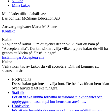
Villkor
Mina kakor
Minibladet tillhandahålls av:
Läs och Lär McShane Education AB
Ansvarig utgivare: Maria McShane
Kontakt
Kakor
Vi bjuder på kakor! Om du tycker det är ok, klickar du bara på
"Acceptera alla". Du kan såklart välja vilken typ av kakor du vill ha
genom att klicka på "Inställningar".
Inställningar
Acceptera alla
Kakor
Välj vilken typ av kakor du vill acceptera. Ditt val kommer att
sparas i ett år.
Nödvändiga
Dessa kakor går inte att välja bort. De behövs för att hemsidan
över huvud taget ska fungera.
Statistik
För att vi ska kunna förbättra hemsidans funktionalitet och
uppbyggnad, baserat på hur hemsidan används.
Upplevelse
För att vår hemsida ska prestera så bra som möjligt under ditt