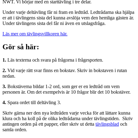
NWT. Vi börjar med en starttävling i tre delar.
Under varje deltävling får ni fram en ledtråd. Ledtrådarna ska hjälpa
er att i tävlingens sista del kunna avslöja vem den hemliga gästen är.
Under tävlingens sista del får ni även en utslagsfråga.
Läs mer om tävlingsvillkoren här.
Gör så här:
1.
Läs texterna och svara på frågorna i frågesporten.
2.
Vid varje rätt svar finns en bokstav. Skriv in bokstaven i rutan
nedan.
3.
Bokstäverna bildar 1-2 ord, som ger er en ledtråd om vem
personen är. Om det exempelvis är 10 frågor blir det 10 bokstäver.
4.
Spara ordet till deltävling 3.
Skriv gärna ner den nya ledtråden varje vecka för att lättare kunna
klura och ha koll på de olika ledtrådarna under tävlingstiden. Skriv
antingen orden på ett papper, eller skriv ut detta
tävlingsblad
och
samla orden.