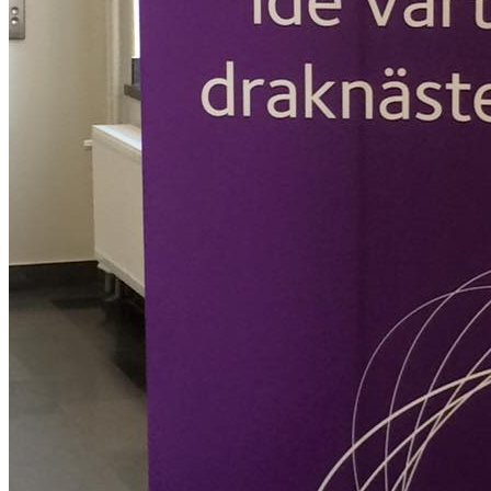
beteende när du
surfar ökar du
chansen att få se
personligt
anpassat innehåll
och erbjudanden.