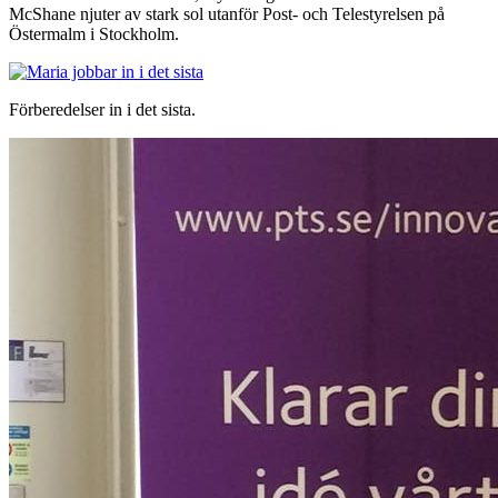
McShane njuter av stark sol utanför Post- och Telestyrelsen på
Östermalm i Stockholm.
Upplevelse
För att vår
Förberedelser in i det sista.
hemsida ska
prestera så
bra som
möjligt
under ditt
besök. Om
du nekar de
här kakorna
kommer viss
funktionalitet
att försvinna
från
hemsidan.
Marknadsföring
Genom att dela
med dig av dina
intressen och ditt