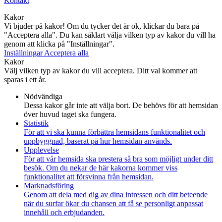
Kontakt
Kakor
Vi bjuder på kakor! Om du tycker det är ok, klickar du bara på
"Acceptera alla". Du kan såklart välja vilken typ av kakor du vill ha
genom att klicka på "Inställningar".
Inställningar
Acceptera alla
Kakor
Välj vilken typ av kakor du vill acceptera. Ditt val kommer att
sparas i ett år.
Nödvändiga
Dessa kakor går inte att välja bort. De behövs för att hemsidan
över huvud taget ska fungera.
Statistik
För att vi ska kunna förbättra hemsidans funktionalitet och
uppbyggnad, baserat på hur hemsidan används.
Upplevelse
För att vår hemsida ska prestera så bra som möjligt under ditt
besök. Om du nekar de här kakorna kommer viss
funktionalitet att försvinna från hemsidan.
Marknadsföring
Genom att dela med dig av dina intressen och ditt beteende
när du surfar ökar du chansen att få se personligt anpassat
innehåll och erbjudanden.