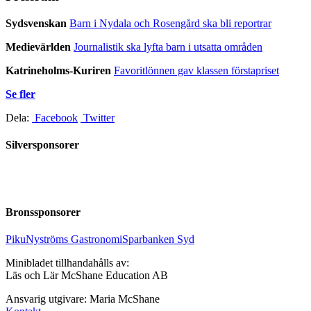
Sydsvenskan
Barn i Nydala och Rosengård ska bli reportrar
Medievärlden
Journalistik ska lyfta barn i utsatta områden
Katrineholms-Kuriren
Favoritlönnen gav klassen förstapriset
Se fler
Dela:
Facebook
Twitter
Silversponsorer
Bronssponsorer
Piku
Nyströms Gastronomi
Sparbanken Syd
Minibladet tillhandahålls av:
Läs och Lär McShane Education AB
Ansvarig utgivare: Maria McShane