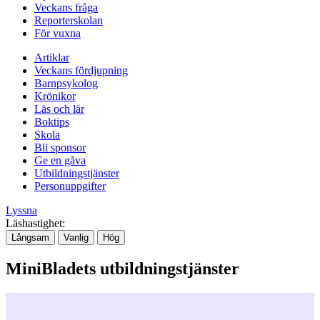
Veckans fråga
Reporterskolan
För vuxna
Artiklar
Veckans fördjupning
Barnpsykolog
Krönikor
Läs och lär
Boktips
Skola
Bli sponsor
Ge en gåva
Utbildningstjänster
Personuppgifter
Lyssna
Läshastighet:
Långsam
Vanlig
Hög
MiniBladets utbildningstjänster