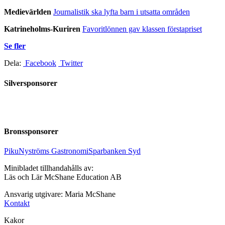
Medievärlden
Journalistik ska lyfta barn i utsatta områden
Katrineholms-Kuriren
Favoritlönnen gav klassen förstapriset
Se fler
Dela:
Facebook
Twitter
Silversponsorer
Bronssponsorer
Piku
Nyströms Gastronomi
Sparbanken Syd
Minibladet tillhandahålls av:
Läs och Lär McShane Education AB
Ansvarig utgivare: Maria McShane
Kontakt
Kakor