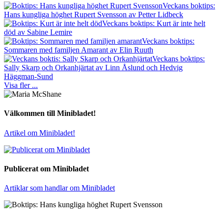
Veckans boktips:
Hans kungliga höghet Rupert Svensson av Petter Lidbeck
Veckans boktips: Kurt är inte helt
död av Sabine Lemire
Veckans boktips:
Sommaren med familjen Amarant av Elin Ruuth
Veckans boktips:
Sally Skarp och Orkanhjärtat av Linn Åslund och Hedvig
Häggman-Sund
Visa fler ...
Välkommen till Minibladet!
Artikel om Minibladet!
Publicerat om Minibladet
Artiklar som handlar om Minibladet