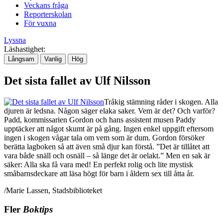
Veckans fråga
Reporterskolan
För vuxna
Lyssna
Läshastighet:
Långsam
Vanlig
Hög
Det sista fallet av Ulf Nilsson
Tråkig stämning råder i skogen. Alla
djuren är ledsna. Någon säger elaka saker. Vem är det? Och varför?
Padd, kommissarien Gordon och hans assistent musen Paddy
upptäcker att något skumt är på gång. Ingen enkel uppgift eftersom
ingen i skogen vågar tala om vem som är dum. Gordon försöker
berätta lagboken så att även små djur kan förstå. ”Det är tillåtet att
vara både snäll och osnäll – så länge det är oelakt.” Men en sak är
säker: Alla ska få vara med! En perfekt rolig och lite mystisk
småbarnsdeckare att läsa högt för barn i åldern sex till åtta år.
/Marie Lassen, Stadsbiblioteket
Fler
Boktips