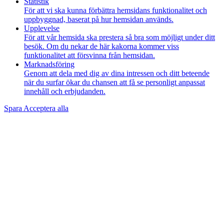
Statistik
För att vi ska kunna förbättra hemsidans funktionalitet och
uppbyggnad, baserat på hur hemsidan används.
Upplevelse
För att vår hemsida ska prestera så bra som möjligt under ditt
besök. Om du nekar de här kakorna kommer viss
funktionalitet att försvinna från hemsidan.
Marknadsföring
Genom att dela med dig av dina intressen och ditt beteende
när du surfar ökar du chansen att få se personligt anpassat
innehåll och erbjudanden.
Spara
Acceptera alla