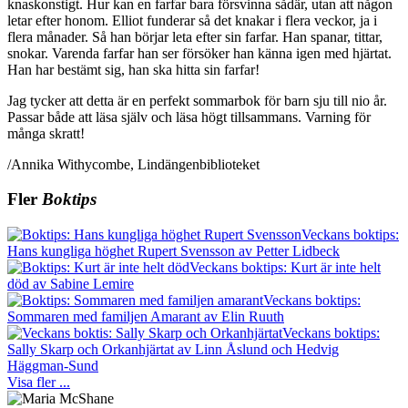
knaskonstigt. Hur kan en farfar bara försvinna sådär, utan att någon
letar efter honom. Elliot funderar så det knakar i flera veckor, ja i
flera månader. Så han börjar leta efter sin farfar. Han spanar, tittar,
snokar. Varenda farfar han ser försöker han känna igen med hjärtat.
Han har bestämt sig, han ska hitta sin farfar!
Jag tycker att detta är en perfekt sommarbok för barn sju till nio år.
Passar både att läsa själv och läsa högt tillsammans. Varning för
många skratt!
/Annika Withycombe, Lindängenbiblioteket
Fler
Boktips
Veckans boktips:
Hans kungliga höghet Rupert Svensson av Petter Lidbeck
Veckans boktips: Kurt är inte helt
död av Sabine Lemire
Veckans boktips:
Sommaren med familjen Amarant av Elin Ruuth
Veckans boktips:
Sally Skarp och Orkanhjärtat av Linn Åslund och Hedvig
Häggman-Sund
Visa fler ...