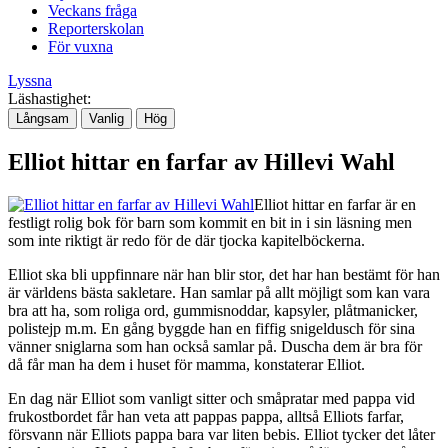
Veckans fråga
Reporterskolan
För vuxna
Lyssna
Läshastighet:
Långsam
Vanlig
Hög
Elliot hittar en farfar av Hillevi Wahl
Elliot hittar en farfar är en
festligt rolig bok för barn som kommit en bit in i sin läsning men
som inte riktigt är redo för de där tjocka kapitelböckerna.
Elliot ska bli uppfinnare när han blir stor, det har han bestämt för han
är världens bästa sakletare. Han samlar på allt möjligt som kan vara
bra att ha, som roliga ord, gummisnoddar, kapsyler, plåtmanicker,
polistejp m.m. En gång byggde han en fiffig snigeldusch för sina
vänner sniglarna som han också samlar på. Duscha dem är bra för
då får man ha dem i huset för mamma, konstaterar Elliot.
En dag när Elliot som vanligt sitter och småpratar med pappa vid
frukostbordet får han veta att pappas pappa, alltså Elliots farfar,
försvann när Elliots pappa bara var liten bebis. Elliot tycker det låter