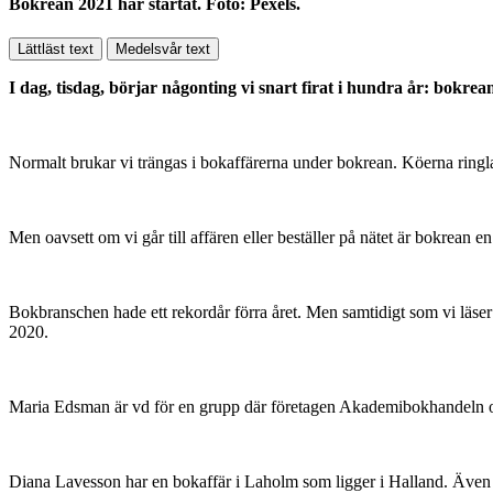
Bokrean 2021 har startat. Foto: Pexels.
Lättläst text
Medelsvår text
I dag, tisdag, börjar någonting vi snart firat i hundra år: bokre
Normalt brukar vi trängas i bokaffärerna under bokrean. Köerna ringlar
Men oavsett om vi går till affären eller beställer på nätet är bokrean e
Bokbranschen hade ett rekordår förra året. Men samtidigt som vi läser 
2020.
Maria Edsman är vd för en grupp där företagen Akademibokhandeln o
Diana Lavesson har en bokaffär i Laholm som ligger i Halland. Även om