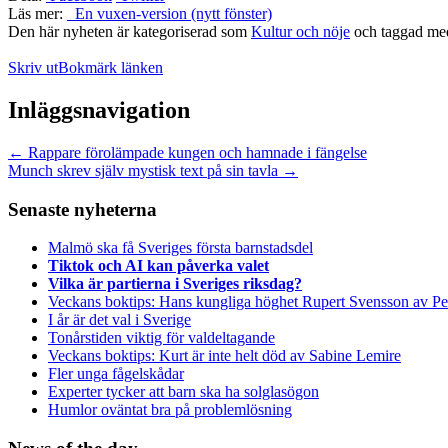
Läs mer:
En vuxen-version (nytt fönster)
Den här nyheten är kategoriserad som
Kultur och nöje
och taggad m
Skriv ut
Bokmärk länken
Inläggsnavigation
←
Rappare förolämpade kungen och hamnade i fängelse
Munch skrev själv mystisk text på sin tavla
→
Senaste nyheterna
Malmö ska få Sveriges första barnstadsdel
Tiktok och AI kan påverka valet
Vilka är partierna i Sveriges riksdag?
Veckans boktips: Hans kungliga höghet Rupert Svensson av Pe
I år är det val i Sverige
Tonårstiden viktig för valdeltagande
Veckans boktips: Kurt är inte helt död av Sabine Lemire
Fler unga fågelskådar
Experter tycker att barn ska ha solglasögon
Humlor oväntat bra på problemlösning