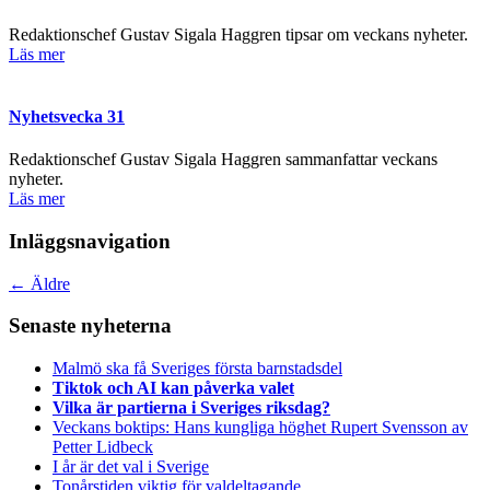
Redaktionschef Gustav Sigala Haggren tipsar om veckans nyheter.
Läs mer
Nyhetsvecka 31
Redaktionschef Gustav Sigala Haggren sammanfattar veckans
nyheter.
Läs mer
Inläggsnavigation
←
Äldre
Senaste nyheterna
Malmö ska få Sveriges första barnstadsdel
Tiktok och AI kan påverka valet
Vilka är partierna i Sveriges riksdag?
Veckans boktips: Hans kungliga höghet Rupert Svensson av
Petter Lidbeck
I år är det val i Sverige
Tonårstiden viktig för valdeltagande