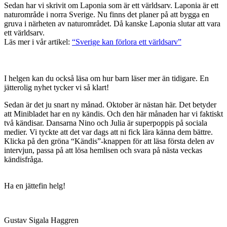
Sedan har vi skrivit om Laponia som är ett världsarv. Laponia är ett
naturområde i norra Sverige. Nu finns det planer på att bygga en
gruva i närheten av naturområdet. Då kanske Laponia slutar att vara
ett världsarv.
Läs mer i vår artikel:
“Sverige kan förlora ett världsarv”
I helgen kan du också läsa om hur barn läser mer än tidigare. En
jätterolig nyhet tycker vi så klart!
Sedan är det ju snart ny månad. Oktober är nästan här. Det betyder
att Minibladet har en ny kändis. Och den här månaden har vi faktiskt
två kändisar. Dansarna Nino och Julia är superpoppis på sociala
medier. Vi tyckte att det var dags att ni fick lära känna dem bättre.
Klicka på den gröna “Kändis”-knappen för att läsa första delen av
intervjun, passa på att lösa hemlisen och svara på nästa veckas
kändisfråga.
Ha en jättefin helg!
Gustav Sigala Haggren