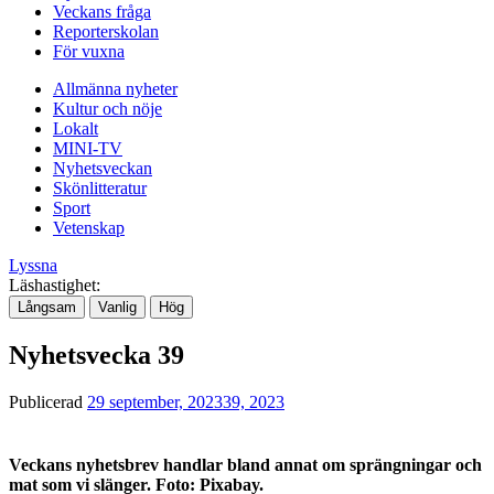
Veckans fråga
Reporterskolan
För vuxna
Allmänna nyheter
Kultur och nöje
Lokalt
MINI-TV
Nyhetsveckan
Skönlitteratur
Sport
Vetenskap
Lyssna
Läshastighet:
Långsam
Vanlig
Hög
Nyhetsvecka 39
Publicerad
29 september, 2023
39, 2023
Veckans nyhetsbrev handlar bland annat om sprängningar och
mat som vi slänger. Foto: Pixabay.