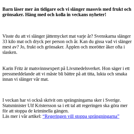
Barn läser mer än tidigare och vi slänger massvis med frukt och
grönsaker. Häng med och kolla in veckans nyheter!
Visste du att vi slänger jättemycket mat varje år? Svenskarna slänger
33 kilo mat och dryck per person och år. Kan du gissa vad vi slänger
mest av? Jo, frukt och grönsaker. Äpplen och morötter åker ofta i
slasken.
Karin Fritz är matsvinnsexpert på Livsmedelsverket. Hon säger i ett
pressmeddelande att vi måste bli bättre på att titta, lukta och smaka
innan vi slänger vår mat.
I veckan har vi också skrivit om sprängningarna sker i Sverige.
Statsminister Ulf Kristersson sa i ett tal att regeringen ska göra mer
för att stoppa de kriminella gängen.
Läs mer i vår artikel:
“Regeringen vill stoppa sprängningarna”