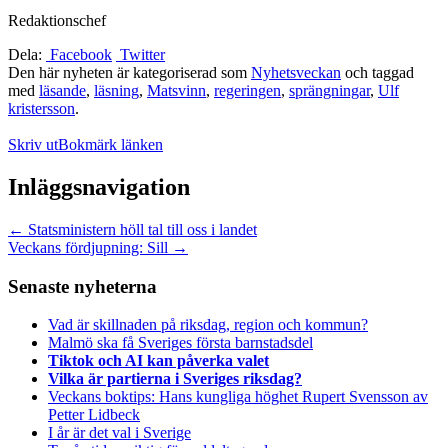
Redaktionschef
Dela:
Facebook
Twitter
Den här nyheten är kategoriserad som
Nyhetsveckan
och taggad
med
läsande
,
läsning
,
Matsvinn
,
regeringen
,
sprängningar
,
Ulf
kristersson
.
Skriv ut
Bokmärk länken
Inläggsnavigation
←
Statsministern höll tal till oss i landet
Veckans fördjupning: Sill
→
Senaste nyheterna
Vad är skillnaden på riksdag, region och kommun?
Malmö ska få Sveriges första barnstadsdel
Tiktok och AI kan påverka valet
Vilka är partierna i Sveriges riksdag?
Veckans boktips: Hans kungliga höghet Rupert Svensson av
Petter Lidbeck
I år är det val i Sverige