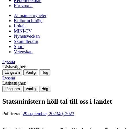
Reporterskolan
För vuxna
Allmänna nyheter
Kultur och nöje
Lokalt
MINI-TV
Nyhetsveckan
Skönlitteratur
Sport
Vetenskap
Lyssna
Läshastighet:
Långsam
Vanlig
Hög
Lyssna
Läshastighet:
Långsam
Vanlig
Hög
Statsministern höll tal till oss i landet
Publicerad
29 september, 2023
40, 2023