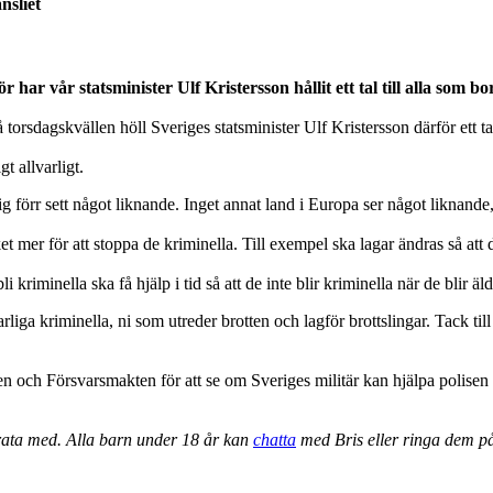
nsliet
r vår statsminister Ulf Kristersson hållit ett tal till alla som bor
å torsdagskvällen höll Sveriges statsminister Ulf Kristersson därför ett tal
gt allvarligt.
ig förr sett något liknande. Inget annat land i Europa ser något liknande,
 mer för att stoppa de kriminella. Till exempel ska lagar ändras så att 
 kriminella ska få hjälp i tid så att de inte blir kriminella när de blir äl
farliga kriminella, ni som utreder brotten och lagför brottslingar. Tack til
en och Försvarsmakten för att se om Sveriges militär kan hjälpa polisen 
prata med. Alla barn under 18 år kan
chatta
med Bris eller ringa dem på