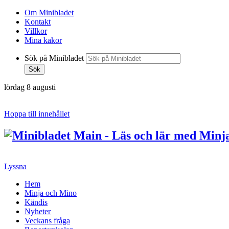
Om Minibladet
Kontakt
Villkor
Mina kakor
Sök på Minibladet
Sök
lördag 8 augusti
Hoppa till innehållet
Lyssna
Hem
Minja och Mino
Kändis
Nyheter
Veckans fråga