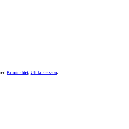
med
Kriminalitet
,
Ulf kristersson
.