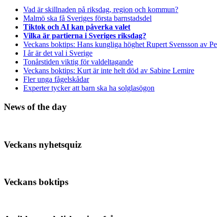
Vad är skillnaden på riksdag, region och kommun?
Malmö ska få Sveriges första barnstadsdel
Tiktok och AI kan påverka valet
Vilka är partierna i Sveriges riksdag?
Veckans boktips: Hans kungliga höghet Rupert Svensson av Pe
I år är det val i Sverige
Tonårstiden viktig för valdeltagande
Veckans boktips: Kurt är inte helt död av Sabine Lemire
Fler unga fågelskådar
Experter tycker att barn ska ha solglasögon
News of the day
Veckans nyhetsquiz
Veckans boktips