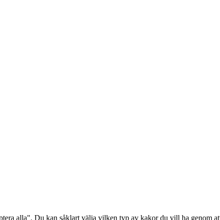
era alla". Du kan såklart välja vilken typ av kakor du vill ha genom att