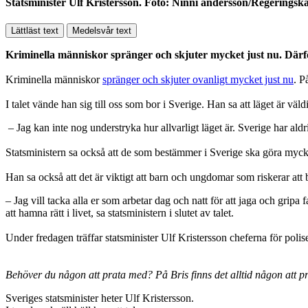
Statsminister Ulf Kristersson. Foto: Ninni andersson/Regeringska
Lättläst text
Medelsvår text
Kriminella människor spränger och skjuter mycket just nu. Därför ha
Kriminella människor
spränger och skjuter ovanligt mycket just nu
. P
I talet vände han sig till oss som bor i Sverige. Han sa att läget är väldi
– Jag kan inte nog understryka hur allvarligt läget är. Sverige har aldr
Statsministern sa också att de som bestämmer i Sverige ska göra mycket
Han sa också att det är viktigt att barn och ungdomar som riskerar att bli
– Jag vill tacka alla er som arbetar dag och natt för att jaga och gripa 
att hamna rätt i livet, sa statsministern i slutet av talet.
Under fredagen träffar statsminister Ulf Kristersson cheferna för polis
Behöver du någon att prata med? På Bris finns det alltid någon att 
Sveriges statsminister heter Ulf Kristersson.