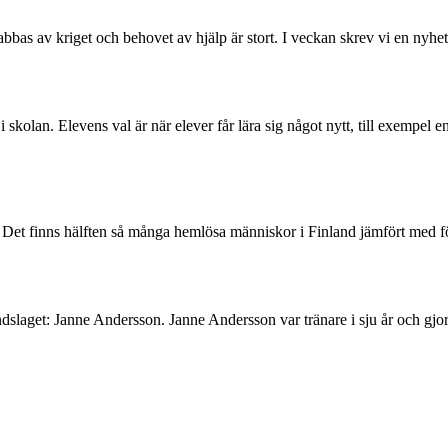
bbas av kriget och behovet av hjälp är stort. I veckan skrev vi en nyhe
 skolan. Elevens val är när elever får lära sig något nytt, till exempel en
n. Det finns hälften så många hemlösa människor i Finland jämfört med f
i landslaget: Janne Andersson. Janne Andersson var tränare i sju år och g