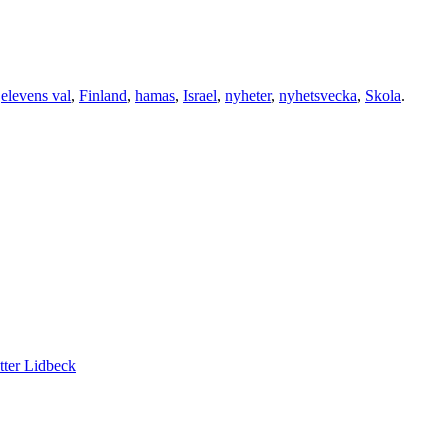
d
elevens val
,
Finland
,
hamas
,
Israel
,
nyheter
,
nyhetsvecka
,
Skola
.
tter Lidbeck