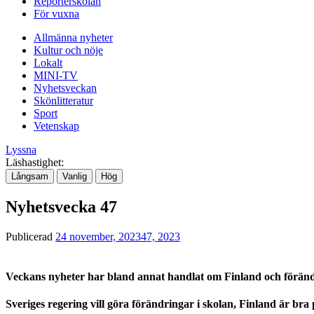
Reporterskolan
För vuxna
Allmänna nyheter
Kultur och nöje
Lokalt
MINI-TV
Nyhetsveckan
Skönlitteratur
Sport
Vetenskap
Lyssna
Läshastighet:
Långsam
Vanlig
Hög
Nyhetsvecka 47
Publicerad
24 november, 2023
47, 2023
Veckans nyheter har bland annat handlat om Finland och förändr
Sveriges regering vill göra förändringar i skolan, Finland är bra