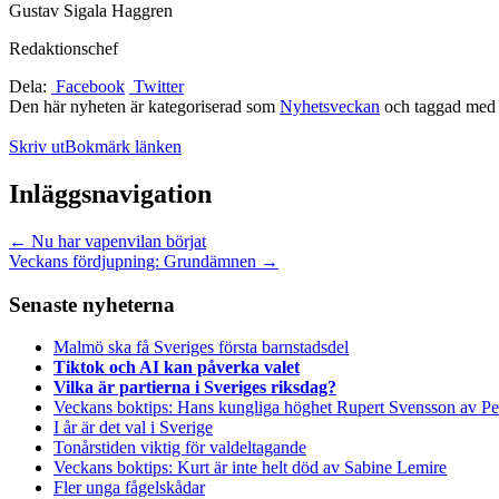
Gustav Sigala Haggren
Redaktionschef
Dela:
Facebook
Twitter
Den här nyheten är kategoriserad som
Nyhetsveckan
och taggad me
Skriv ut
Bokmärk länken
Inläggsnavigation
←
Nu har vapenvilan börjat
Veckans fördjupning: Grundämnen
→
Senaste nyheterna
Malmö ska få Sveriges första barnstadsdel
Tiktok och AI kan påverka valet
Vilka är partierna i Sveriges riksdag?
Veckans boktips: Hans kungliga höghet Rupert Svensson av Pe
I år är det val i Sverige
Tonårstiden viktig för valdeltagande
Veckans boktips: Kurt är inte helt död av Sabine Lemire
Fler unga fågelskådar