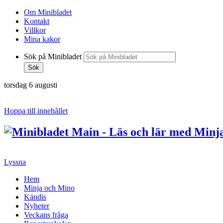
Om Minibladet
Kontakt
Villkor
Mina kakor
Sök på Minibladet
Sök
torsdag 6 augusti
Hoppa till innehållet
Lyssna
Hem
Minja och Mino
Kändis
Nyheter
Veckans fråga