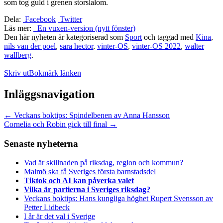
som tog guld i grenen storslalom.
Dela:
Facebook
Twitter
Läs mer:
En vuxen-version (nytt fönster)
Den här nyheten är kategoriserad som
Sport
och taggad med
Kina
,
nils van der poel
,
sara hector
,
vinter-OS
,
vinter-OS 2022
,
walter
wallberg
.
Skriv ut
Bokmärk länken
Inläggsnavigation
←
Veckans boktips: Spindelbenen av Anna Hansson
Cornelia och Robin gick till final
→
Senaste nyheterna
Vad är skillnaden på riksdag, region och kommun?
Malmö ska få Sveriges första barnstadsdel
Tiktok och AI kan påverka valet
Vilka är partierna i Sveriges riksdag?
Veckans boktips: Hans kungliga höghet Rupert Svensson av
Petter Lidbeck
I år är det val i Sverige