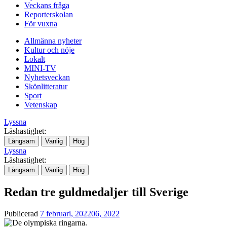
Veckans fråga
Reporterskolan
För vuxna
Allmänna nyheter
Kultur och nöje
Lokalt
MINI-TV
Nyhetsveckan
Skönlitteratur
Sport
Vetenskap
Lyssna
Läshastighet:
Långsam
Vanlig
Hög
Lyssna
Läshastighet:
Långsam
Vanlig
Hög
Redan tre guldmedaljer till Sverige
Publicerad
7 februari, 2022
06, 2022