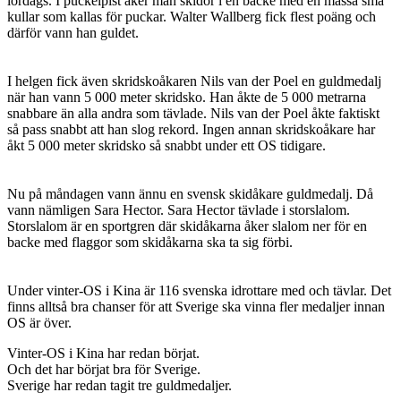
lördags. I puckelpist åker man skidor i en backe med en massa små
kullar som kallas för puckar. Walter Wallberg fick flest poäng och
därför vann han guldet.
I helgen fick även skridskoåkaren Nils van der Poel en guldmedalj
när han vann 5 000 meter skridsko. Han åkte de 5 000 metrarna
snabbare än alla andra som tävlade. Nils van der Poel åkte faktiskt
så pass snabbt att han slog rekord. Ingen annan skridskoåkare har
åkt 5 000 meter skridsko så snabbt under ett OS tidigare.
Nu på måndagen vann ännu en svensk skidåkare guldmedalj. Då
vann nämligen Sara Hector. Sara Hector tävlade i storslalom.
Storslalom är en sportgren där skidåkarna åker slalom ner för en
backe med flaggor som skidåkarna ska ta sig förbi.
Under vinter-OS i Kina är 116 svenska idrottare med och tävlar. Det
finns alltså bra chanser för att Sverige ska vinna fler medaljer innan
OS är över.
Vinter-OS i Kina har redan börjat.
Och det har börjat bra för Sverige.
Sverige har redan tagit tre guldmedaljer.