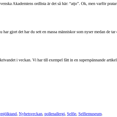
nska Akademiens ordlista är det så här: “atjo”. Ok, men varför pratar j
har gjort det har du sett en massa människor som nyser medan de tar en
r skrivandet i veckan. Vi har till exempel fått in en superspännande ar
d
mjölktand
,
Nyhetsveckan
,
pollenallergi
,
Selfie
,
Selfiemuseum
.