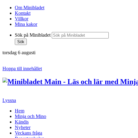
Om Minibladet
Kontakt
Villkor
Mina kakor
Sök på Minibladet
Sök
torsdag 6 augusti
Hoppa till innehållet
Lyssna
Hem
Minja och Mino
Kändis
Nyheter
Veckans fråga