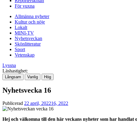
Reporterskolan
För vuxna
Allmänna nyheter
Kultur och nöje
Lokalt
MINI-TV
Nyhetsveckan
Skönlitteratur
Sport
Vetenskap
Lyssna
Läshastighet:
Långsam
Vanlig
Hög
Nyhetsvecka 16
Publicerad
22 april, 2022
16, 2022
Hej och välkomna till den här veckans nyheter som har handlat om