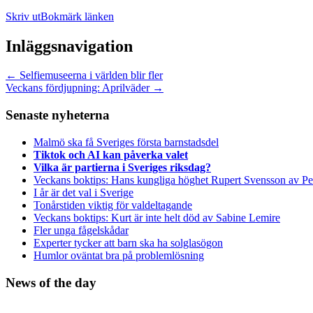
Skriv ut
Bokmärk länken
Inläggsnavigation
←
Selfiemuseerna i världen blir fler
Veckans fördjupning: Aprilväder
→
Senaste nyheterna
Malmö ska få Sveriges första barnstadsdel
Tiktok och AI kan påverka valet
Vilka är partierna i Sveriges riksdag?
Veckans boktips: Hans kungliga höghet Rupert Svensson av Pe
I år är det val i Sverige
Tonårstiden viktig för valdeltagande
Veckans boktips: Kurt är inte helt död av Sabine Lemire
Fler unga fågelskådar
Experter tycker att barn ska ha solglasögon
Humlor oväntat bra på problemlösning
News of the day