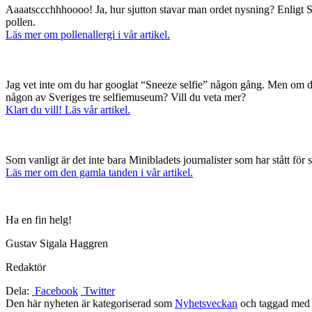
Aaaatsccchhhoooo! Ja, hur sjutton stavar man ordet nysning? Enligt Sve
pollen.
Läs mer om pollenallergi i vår artikel.
Jag vet inte om du har googlat “Sneeze selfie” någon gång. Men om du 
någon av Sveriges tre selfiemuseum? Vill du veta mer?
Klart du vill! Läs vår artikel.
Som vanligt är det inte bara Minibladets journalister som har stått fö
Läs mer om den gamla tanden i vår artikel.
Ha en fin helg!
Gustav Sigala Haggren
Redaktör
Dela:
Facebook
Twitter
Den här nyheten är kategoriserad som
Nyhetsveckan
och taggad me