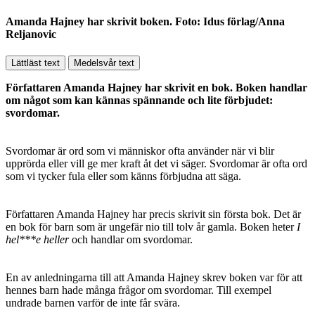
Amanda Hajney har skrivit boken. Foto: Idus förlag/Anna
Reljanovic
Lättläst text
Medelsvår text
Författaren Amanda Hajney har skrivit en bok. Boken handlar
om något som kan kännas spännande och lite förbjudet:
svordomar.
Svordomar är ord som vi människor ofta använder när vi blir
upprörda eller vill ge mer kraft åt det vi säger. Svordomar är ofta ord
som vi tycker fula eller som känns förbjudna att säga.
Författaren Amanda Hajney har precis skrivit sin första bok. Det är
en bok för barn som är ungefär nio till tolv år gamla. Boken heter
I
hel***e heller
och handlar om svordomar.
En av anledningarna till att Amanda Hajney skrev boken var för att
hennes barn hade många frågor om svordomar. Till exempel
undrade barnen varför de inte får svära.