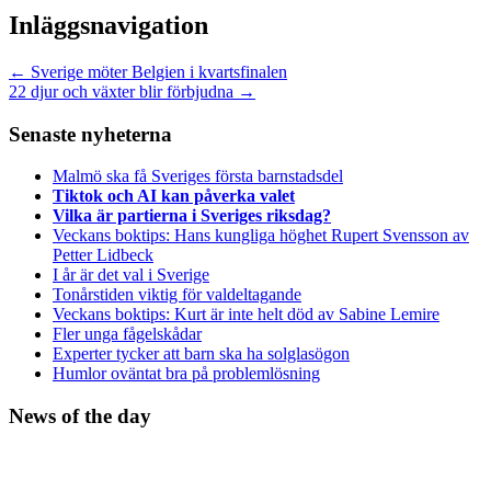
Inläggsnavigation
←
Sverige möter Belgien i kvartsfinalen
22 djur och växter blir förbjudna
→
Senaste nyheterna
Malmö ska få Sveriges första barnstadsdel
Tiktok och AI kan påverka valet
Vilka är partierna i Sveriges riksdag?
Veckans boktips: Hans kungliga höghet Rupert Svensson av
Petter Lidbeck
I år är det val i Sverige
Tonårstiden viktig för valdeltagande
Veckans boktips: Kurt är inte helt död av Sabine Lemire
Fler unga fågelskådar
Experter tycker att barn ska ha solglasögon
Humlor oväntat bra på problemlösning
News of the day