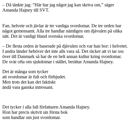
– Då tänkte jag: ”Här har jag något jag kan skriva om,” säger
Amanda Hajney till SVT.
Fan, helvete och jävlar är tre vanliga svordomar. De tre orden har
något gemensamt. Alla tre handlar nämligen om djävulen på olika
sätt. Det är vanligt bland svenska svordomar.
– De flesta orden är baserade på djävulen och var han bor: i helvetet.
I andra länder behöver det inte alls vara så. Det räcker att vi tar oss
över till Danmark så har de en helt annan kultur kring svordomar.
De svär ofta om sjukdomar i stället, berättar Amanda Hajney.
Det är många som tycker
att svordomar är fult och förbjudet.
Men trots det kan det faktiskt
ändå vara ganska intressant.
Det tycker i alla fall författaren Amanda Hajney.
Hon har precis skrivit sin första bok
som handlar om just svordomar.