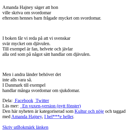
Amanda Hajney säger att hon
ville skriva om svordomar
eftersom hennes barn frågade mycket om svordomar.
I boken får vi reda på att vi svenskar
svär mycket om djävulen.
Till exempel är fan, helvete och jävlar
alla ord som på något sätt handlar om djävulen.
Men i andra länder behöver det
inte alls vara så.
I Danmark till exempel
handlar många svordomar om sjukdomar.
Dela:
Facebook
Twitter
Läs mer:
En vuxen-version (nytt fönster)
Den här nyheten är kategoriserad som
Kultur och nöje
och taggad
med
Amanda Hajney
,
I hel***e heller
.
Skriv ut
Bokmärk länken