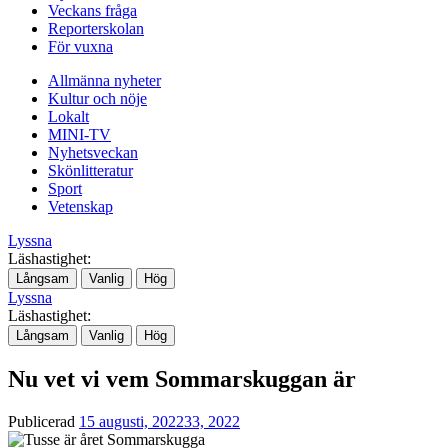
Veckans fråga
Reporterskolan
För vuxna
Allmänna nyheter
Kultur och nöje
Lokalt
MINI-TV
Nyhetsveckan
Skönlitteratur
Sport
Vetenskap
Lyssna
Läshastighet:
Långsam
Vanlig
Hög
Lyssna
Läshastighet:
Långsam
Vanlig
Hög
Nu vet vi vem Sommarskuggan är
Publicerad
15 augusti, 2022
33, 2022