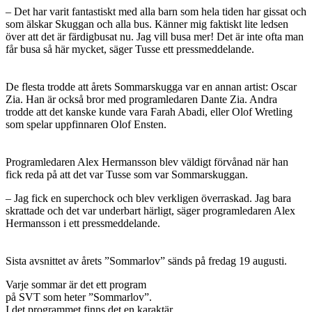
– Det har varit fantastiskt med alla barn som hela tiden har gissat och
som älskar Skuggan och alla bus. Känner mig faktiskt lite ledsen
över att det är färdigbusat nu. Jag vill busa mer! Det är inte ofta man
får busa så här mycket, säger Tusse ett pressmeddelande.
De flesta trodde att årets Sommarskugga var en annan artist: Oscar
Zia. Han är också bror med programledaren Dante Zia. Andra
trodde att det kanske kunde vara Farah Abadi, eller Olof Wretling
som spelar uppfinnaren Olof Ensten.
Programledaren Alex Hermansson blev väldigt förvånad när han
fick reda på att det var Tusse som var Sommarskuggan.
– Jag fick en superchock och blev verkligen överraskad. Jag bara
skrattade och det var underbart härligt, säger programledaren Alex
Hermansson i ett pressmeddelande.
Sista avsnittet av årets ”Sommarlov” sänds på fredag 19 augusti.
Varje sommar är det ett program
på SVT som heter ”Sommarlov”.
I det programmet finns det en karaktär