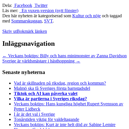
Dela:
Facebook
Twitter
Läs mer:
En vuxen-version (nytt fönster)
Den här nyheten är kategoriserad som
Kultur och nöje
och taggad
med
Sommarskuggan
,
SVT
.
Skriv ut
Bokmärk länken
Inläggsnavigation
←
Veckans boktips: Billy och hans minimonster av Zanna Davidson
Sverige är världsmästare i hästhoppning
→
Senaste nyheterna
Vad är skillnaden på riksdag, region och kommun?
Malmö ska få Sveriges första barnstadsdel
Tiktok och AI kan påverka valet
Vilka är partierna i Sveriges riksdag?
Veckans boktips: Hans kungliga höghet Rupert Svensson av
Petter Lidbeck
I år är det val i Sverige
Tonårstiden viktig för valdeltagande
Veckans boktips: Kurt är inte helt död av Sabine Lemire