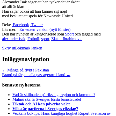
Alexander Isak säger att han tycker det är skönt
att allt är klart nu.
Han säger också att han känner sig nöjd
med beslutet att spela för Newcastle United.
Dela:
Facebook
Twitter
Läs mer:
En vuxen-version (nytt fönster)
Den här nyheten är kategoriserad som
Sport
och taggad med
alexander isak
,
Fotboll
,
sport
,
Zlatan Ibrahimovic
.
Skriv ut
Bokmärk länken
Inläggsnavigation
←
Många på flykt i Pakistan
Brand på färja – alla passagerare i land
→
Senaste nyheterna
Vad är skillnaden på riksdag, region och kommun?
Malmö ska få Sveriges första barnstadsdel
Tiktok och AI kan påverka valet
Vilka är partierna i Sveriges riksdag?
Veckans boktips: Hans kungliga höghet Rupert Svensson av