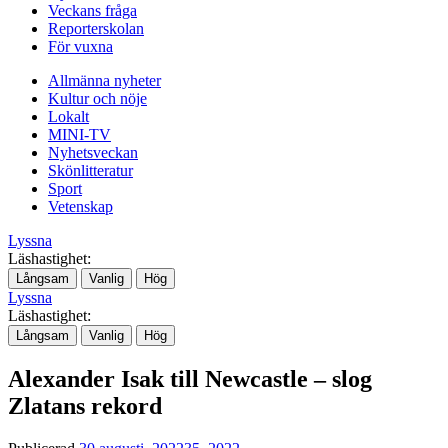
Veckans fråga
Reporterskolan
För vuxna
Allmänna nyheter
Kultur och nöje
Lokalt
MINI-TV
Nyhetsveckan
Skönlitteratur
Sport
Vetenskap
Lyssna
Läshastighet:
Långsam
Vanlig
Hög
Lyssna
Läshastighet:
Långsam
Vanlig
Hög
Alexander Isak till Newcastle – slog
Zlatans rekord