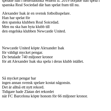
spelade han i nederländska Willem II. 2019 började han spela i
spanska Real Sociedad där han spelat fram till nu.
Alexander Isak är en svensk fotbollsspelare.
Han har spelat för
den spanska klubben Real Soicedad.
Men nu ska han byta klubb till
den engelska klubben Newcastle United.
Newcastle United köpte Alexander Isak
för väldigt mycket pengar.
De betalade 740 miljoner kronor
för att Alexander Isak ska spela i deras klubb istället.
Så mycket pengar har
ingen annan svensk spelare kostat någonsin.
Det är alltså ett nytt rekord.
Tidigare hade Zlatan det rekordet
när FC Barcelona köpte honom för 66 miljoner kronor.