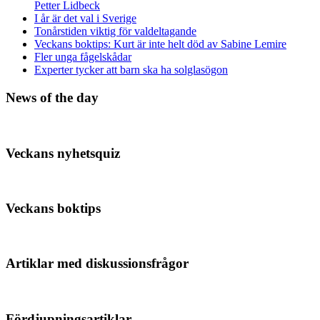
Petter Lidbeck
I år är det val i Sverige
Tonårstiden viktig för valdeltagande
Veckans boktips: Kurt är inte helt död av Sabine Lemire
Fler unga fågelskådar
Experter tycker att barn ska ha solglasögon
News of the day
Veckans nyhetsquiz
Veckans boktips
Artiklar med diskussionsfrågor
Fördjupningsartiklar