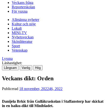
Veckans fråga
Reporterskolan
För vuxna
Allmänna nyheter
Kultur och nöje
Lokalt
MINI-TV
Nyhetsveckan
Skönlitteratur
Sport
Vetenskap
Lyssna
Läshastighet:
Långsam
Vanlig
Hög
Veckans dikt: Orden
Publicerad
18 november, 2022
46, 2022
Danijela Brkic från Gullåkraskolan i Staffanstorp har skickat
in en haiku-dikt till Minibladet.