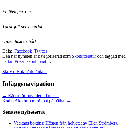
En liten persons
Tårar föll ner i hjärtat
Orden fastnar hårt
Dela:
Facebook
Twitter
Den här nyheten är kategoriserad som
Skönlitteratur
och taggad med
haiku
,
Poesi
,
skönlitteratur
.
Skriv ut
Bokmärk länken
Inläggsnavigation
←
Råttor rör huvudet till musik
Kodjo Akolor har tröttnat på näthat
→
Senaste nyheterna
Veckans boktips: Hösten från helvetet av Ellen Strömberg