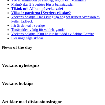
Vad är skillnaden på riksdag, region och kommun?
Malmö ska få Sveriges första barnstadsdel
Tiktok och AI kan påverka valet
Vilka är partierna i Sveriges riksdag?
Veckans boktips: Hans kungliga höghet Rupert Svensson av
Petter Lidbeck
I år är det val i Sverige
Tonårstiden viktig för valdeltagande
Veckans boktips: Kurt är inte helt död av Sabine Lemire
Fler unga fågelskådar
News of the day
Veckans nyhetsquiz
Veckans boktips
Artiklar med diskussionsfrågor