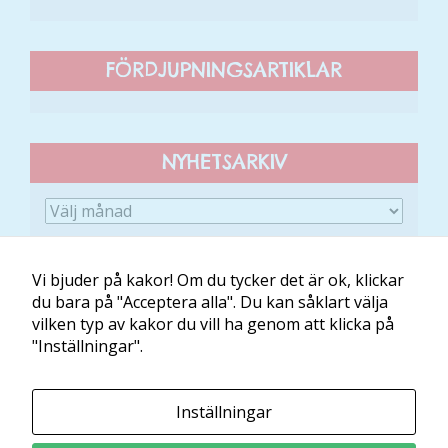
funktionalitet
att försvinna
från
FÖRDJUPNINGSARTIKLAR
hemsidan.
Marknadsföring
NYHETSARKIV
Genom att dela
med dig av dina
intressen och ditt
beteende när du
surfar ökar du
chansen att få se
Vi bjuder på kakor! Om du tycker det är ok, klickar
personligt
du bara på "Acceptera alla". Du kan såklart välja
anpassat innehåll
vilken typ av kakor du vill ha genom att klicka på
Om Minibladet
Kontakt
Villkor
Mina kakor
och erbjudanden.
"Inställningar".
Minibladet tillhandahålls av:
Inställningar
Läs och Lär McShane Education AB