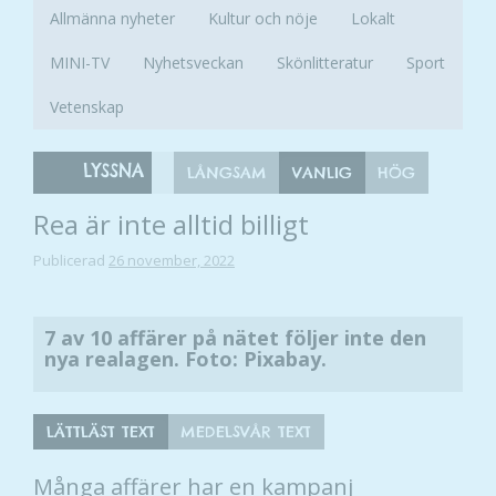
Allmänna nyheter
Kultur och nöje
Lokalt
MINI-TV
Nyhetsveckan
Skönlitteratur
Sport
Vetenskap
LYSSNA
LÅNGSAM
VANLIG
HÖG
Rea är inte alltid billigt
Publicerad
26 november, 2022
7 av 10 affärer på nätet följer inte den
nya realagen. Foto: Pixabay.
LÄTTLÄST TEXT
MEDELSVÅR TEXT
Många affärer har en kampanj