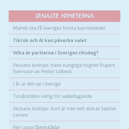
SENASTE NYHETERNA
Malmö ska få Sveriges första barnstadsdel
Nödvändiga
Tiktok och AI kan påverka valet
Dessa kakor
går inte att
Vilka är partierna i Sveriges riksdag?
välja bort. De
behövs för
Veckans boktips: Hans kungliga höghet Rupert
att hemsidan
Svensson av Petter Lidbeck
över huvud
taget ska
I år är det val i Sverige
fungera.
Tonårstiden viktig för valdeltagande
Statistik
Veckans boktips: Kurt är inte helt död av Sabine
För att vi ska
Lemire
kunna
förbättra
Fler unga fågelskådar