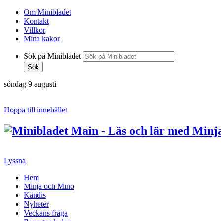
Om Minibladet
Kontakt
Villkor
Mina kakor
Sök på Minibladet
Sök
söndag 9 augusti
Hoppa till innehållet
Lyssna
Hem
Minja och Mino
Kändis
Nyheter
Veckans fråga