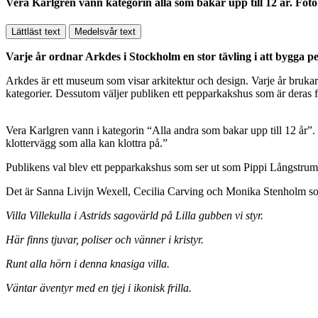
Vera Karlgren vann kategorin alla som bakar upp till 12 år. Foto
Lättläst text
Medelsvår text
Varje år ordnar Arkdes i Stockholm en stor tävling i att bygga 
Arkdes är ett museum som visar arkitektur och design. Varje år brukar
kategorier. Dessutom väljer publiken ett pepparkakshus som är deras f
Vera Karlgren vann i kategorin “Alla andra som bakar upp till 12 år”. V
klottervägg som alla kan klottra på.”
Publikens val blev ett pepparkakshus som ser ut som Pippi Långstrump
Det är Sanna Livijn Wexell, Cecilia Carving och Monika Stenholm som ha
Villa Villekulla i Astrids sagovärld på Lilla gubben vi styr.
Här finns tjuvar, poliser och vänner i kristyr.
Runt alla hörn i denna knasiga villa.
Väntar äventyr med en tjej i ikonisk frilla.