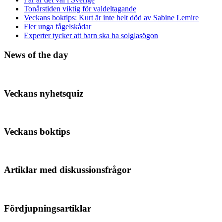
Tonårstiden viktig för valdeltagande
Veckans boktips: Kurt är inte helt död av Sabine Lemire
Fler unga fågelskådar
Experter tycker att barn ska ha solglasögon
News of the day
Veckans nyhetsquiz
Veckans boktips
Artiklar med diskussionsfrågor
Fördjupningsartiklar