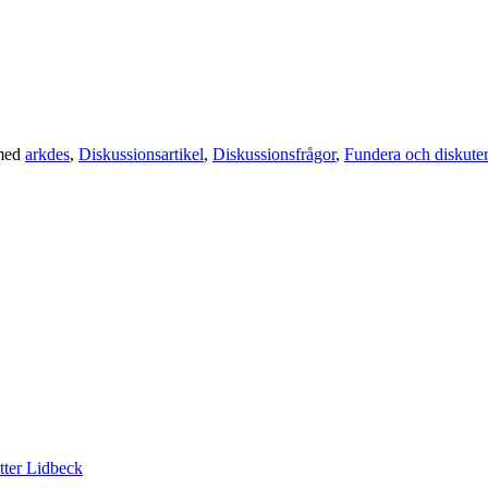
med
arkdes
,
Diskussionsartikel
,
Diskussionsfrågor
,
Fundera och diskute
tter Lidbeck