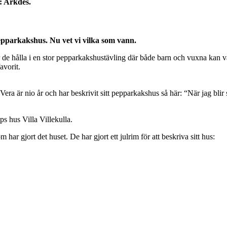
: Arkdes.
pepparkakshus. Nu vet vi vilka som vann.
 de hålla i en stor pepparkakshustävling där både barn och vuxna kan va
avorit.
era är nio år och har beskrivit sitt pepparkakshus så här: “När jag blir 
s hus Villa Villekulla.
r gjort det huset. De har gjort ett julrim för att beskriva sitt hus: