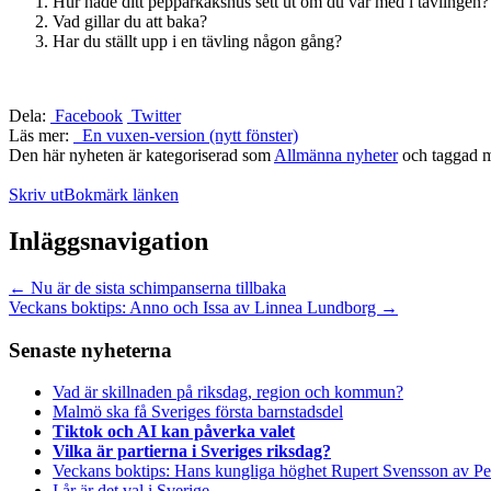
Hur hade ditt pepparkakshus sett ut om du var med i tävlingen?
Vad gillar du att baka?
Har du ställt upp i en tävling någon gång?
Dela:
Facebook
Twitter
Läs mer:
En vuxen-version (nytt fönster)
Den här nyheten är kategoriserad som
Allmänna nyheter
och taggad 
Skriv ut
Bokmärk länken
Inläggsnavigation
←
Nu är de sista schimpanserna tillbaka
Veckans boktips: Anno och Issa av Linnea Lundborg
→
Senaste nyheterna
Vad är skillnaden på riksdag, region och kommun?
Malmö ska få Sveriges första barnstadsdel
Tiktok och AI kan påverka valet
Vilka är partierna i Sveriges riksdag?
Veckans boktips: Hans kungliga höghet Rupert Svensson av Pe
I år är det val i Sverige