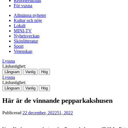
Reporterskolan
För vuxna
Allmänna nyheter
Kultur och nöje
Lokalt
MINI-TV
Nyhetsveckan
Skönlitteratur
Sport
Vetenskap
Lyssna
Läshastighet:
Långsam
Vanlig
Hög
Lyssna
Läshastighet:
Långsam
Vanlig
Hög
Här är de vinnande pepparkakshusen
Publicerad
22 december, 2022
51, 2022