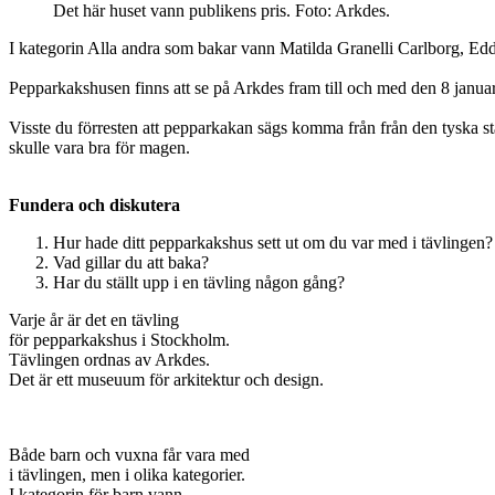
Det här huset vann publikens pris. Foto: Arkdes.
I kategorin Alla andra som bakar vann Matilda Granelli Carlborg, Ed
Pepparkakshusen finns att se på Arkdes fram till och med den 8 januari
Visste du förresten att pepparkakan sägs komma från från den tyska 
skulle vara bra för magen.
Fundera och diskutera
Hur hade ditt pepparkakshus sett ut om du var med i tävlingen?
Vad gillar du att baka?
Har du ställt upp i en tävling någon gång?
Varje år är det en tävling
för pepparkakshus i Stockholm.
Tävlingen ordnas av Arkdes.
Det är ett museuum för arkitektur och design.
Både barn och vuxna får vara med
i tävlingen, men i olika kategorier.
I kategorin för barn vann