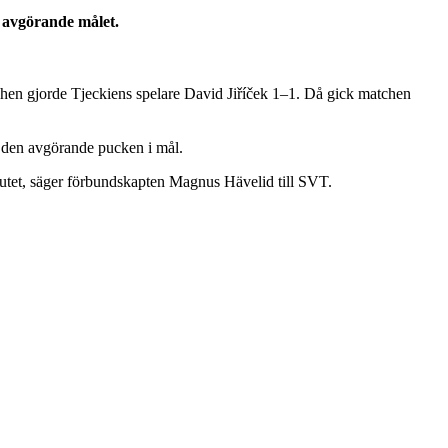
t avgörande målet.
chen gjorde Tjeckiens spelare David Jiříček 1–1. Då gick matchen
in den avgörande pucken i mål.
slutet, säger förbundskapten Magnus Hävelid till SVT.