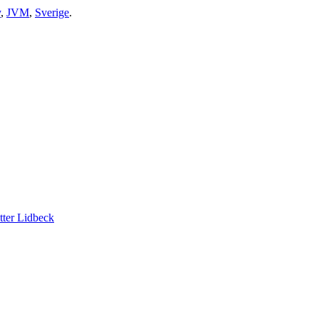
y
,
JVM
,
Sverige
.
tter Lidbeck