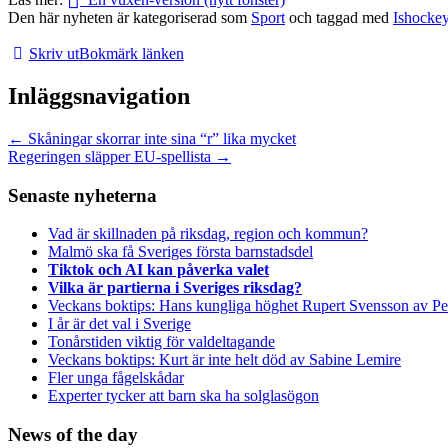
Den här nyheten är kategoriserad som
Sport
och taggad med
Ishocke
Skriv ut
Bokmärk länken
Inläggsnavigation
←
Skåningar skorrar inte sina “r” lika mycket
Regeringen släpper EU-spellista
→
Senaste nyheterna
Vad är skillnaden på riksdag, region och kommun?
Malmö ska få Sveriges första barnstadsdel
Tiktok och AI kan påverka valet
Vilka är partierna i Sveriges riksdag?
Veckans boktips: Hans kungliga höghet Rupert Svensson av Pe
I år är det val i Sverige
Tonårstiden viktig för valdeltagande
Veckans boktips: Kurt är inte helt död av Sabine Lemire
Fler unga fågelskådar
Experter tycker att barn ska ha solglasögon
News of the day