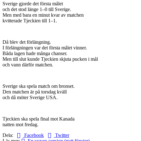
Sverige gjorde det första målet
och det stod länge 1–0 till Sverige.
Men med bara en minut kvar av matchen
kvitterade Tjeckien till 1–1.
Då blev det förlängning.
I förlängningen var det första målet vinner.
Båda lagen hade många chanser.
Men till slut kunde Tjeckien skjuta pucken i mål
och vann därför matchen.
Sverige ska spela match om bronset.
Den matchen är på torsdag kväll
och då möter Sverige USA.
Tjeckien ska spela final mot Kanada
natten mot fredag.
Dela:
Facebook
Twitter
Läs mer:
En vuxen-version (nytt fönster)