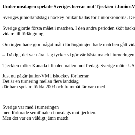
Under onsdagen spelade Sveriges herrar mot Tjeckien i Junior-VM
Sveriges juniorlandslag i hockey brukar kallas för Juniorkronorna. Det 
Sverige gjorde första målet i matchen. I den andra perioden sköt bac
vidare till förlängning.
Om ingen hade gjort något mål i förlängningen hade matchen gått vidare
– Tråkigt, det var nära. Jag tycker vi gör vår bästa match i turnerin
Tjeckien möter Kanada i finalen natten mot fredag. Sverige möter US
Just nu pågår junior-VM i ishockey för herrar.
Det är en turnering mellan flera landslag
där bara spelare födda 2003 och frammåt får vara med.
Sverige var med i turneringen
men förlorade semifinalen i onsdags mot tjeckien.
Men det var en väldigt jämn match.