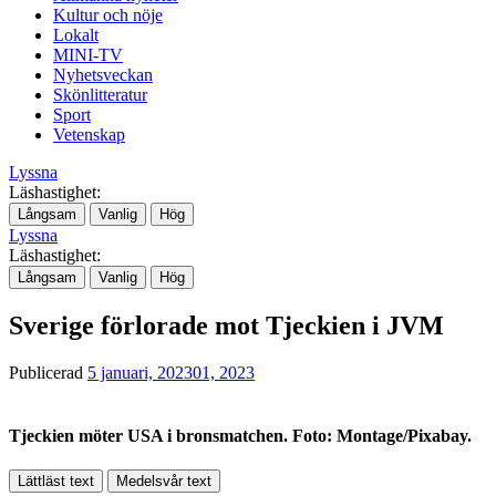
Kultur och nöje
Lokalt
MINI-TV
Nyhetsveckan
Skönlitteratur
Sport
Vetenskap
Lyssna
Läshastighet:
Långsam
Vanlig
Hög
Lyssna
Läshastighet:
Långsam
Vanlig
Hög
Sverige förlorade mot Tjeckien i JVM
Publicerad
5 januari, 2023
01, 2023
Tjeckien möter USA i bronsmatchen. Foto: Montage/Pixabay.
Lättläst text
Medelsvår text