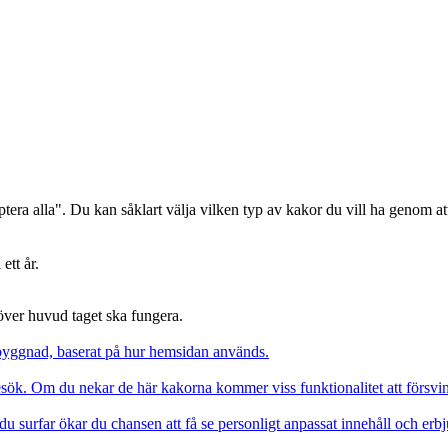
era alla". Du kan såklart välja vilken typ av kakor du vill ha genom att
ett år.
 över huvud taget ska fungera.
pbyggnad, baserat på hur hemsidan används.
besök. Om du nekar de här kakorna kommer viss funktionalitet att försv
du surfar ökar du chansen att få se personligt anpassat innehåll och erb