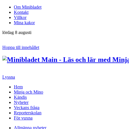
Om Minibladet
Kontakt
Villkor
Mina kakor
lördag 8 augusti
Hoppa till innehållet
Lyssna
Hem
Minja och Mino
Kändis
Nyheter
Veckans fråga
Reporterskolan
För vuxna
Allmänna nyheter