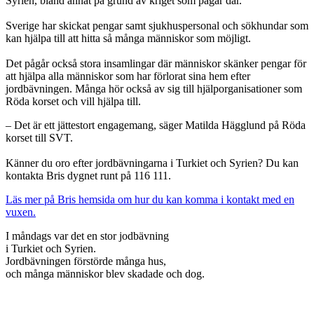
Syrien, bland annat på grund av kriget som pågår där.
Sverige har skickat pengar samt sjukhuspersonal och sökhundar som
kan hjälpa till att hitta så många människor som möjligt.
Det pågår också stora insamlingar där människor skänker pengar för
att hjälpa alla människor som har förlorat sina hem efter
jordbävningen. Många hör också av sig till hjälporganisationer som
Röda korset och vill hjälpa till.
– Det är ett jättestort engagemang, säger Matilda Hägglund på Röda
korset till SVT.
Känner du oro efter jordbävningarna i Turkiet och Syrien? Du kan
kontakta Bris dygnet runt på 116 111.
Läs mer på Bris hemsida om hur du kan komma i kontakt med en
vuxen.
I måndags var det en stor jodbävning
i Turkiet och Syrien.
Jordbävningen förstörde många hus,
och många människor blev skadade och dog.