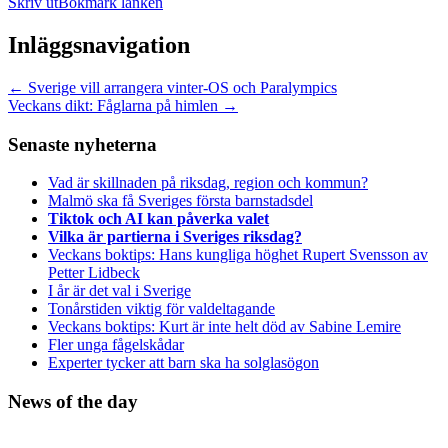
Skriv ut
Bokmärk länken
Inläggsnavigation
←
Sverige vill arrangera vinter-OS och Paralympics
Veckans dikt: Fåglarna på himlen
→
Senaste nyheterna
Vad är skillnaden på riksdag, region och kommun?
Malmö ska få Sveriges första barnstadsdel
Tiktok och AI kan påverka valet
Vilka är partierna i Sveriges riksdag?
Veckans boktips: Hans kungliga höghet Rupert Svensson av
Petter Lidbeck
I år är det val i Sverige
Tonårstiden viktig för valdeltagande
Veckans boktips: Kurt är inte helt död av Sabine Lemire
Fler unga fågelskådar
Experter tycker att barn ska ha solglasögon
News of the day