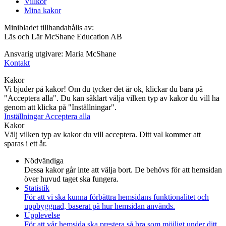
Villkor
Mina kakor
Minibladet tillhandahålls av:
Läs och Lär McShane Education AB
Ansvarig utgivare: Maria McShane
Kontakt
Kakor
Vi bjuder på kakor! Om du tycker det är ok, klickar du bara på
"Acceptera alla". Du kan såklart välja vilken typ av kakor du vill ha
genom att klicka på "Inställningar".
Inställningar
Acceptera alla
Kakor
Välj vilken typ av kakor du vill acceptera. Ditt val kommer att
sparas i ett år.
Nödvändiga
Dessa kakor går inte att välja bort. De behövs för att hemsidan
över huvud taget ska fungera.
Statistik
För att vi ska kunna förbättra hemsidans funktionalitet och
uppbyggnad, baserat på hur hemsidan används.
Upplevelse
För att vår hemsida ska prestera så bra som möjligt under ditt