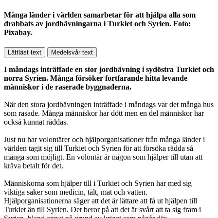
Många länder i världen samarbetar för att hjälpa alla som
drabbats av jordbävningarna i Turkiet och Syrien. Foto:
Pixabay.
Lättläst text
Medelsvår text
I måndags inträffade en stor jordbävning i sydöstra Turkiet och
norra Syrien. Många försöker fortfarande hitta levande
människor i de raserade byggnaderna.
När den stora jordbävningen inträffade i måndags var det många hus
som rasade. Många människor har dött men en del människor har
också kunnat räddas.
Just nu har volontärer och hjälporganisationer från många länder i
världen tagit sig till Turkiet och Syrien för att försöka rädda så
många som möjligt. En volontär är någon som hjälper till utan att
kräva betalt för det.
Människorna som hjälper till i Turkiet och Syrien har med sig
viktiga saker som medicin, tält, mat och vatten.
Hjälporganisationerna säger att det är lättare att få ut hjälpen till
Turkiet än till Syrien. Det beror på att det är svårt att ta sig fram i