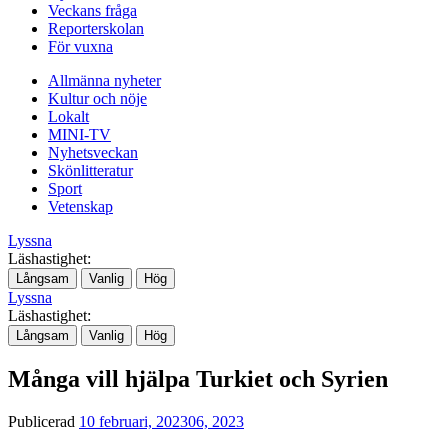
Veckans fråga
Reporterskolan
För vuxna
Allmänna nyheter
Kultur och nöje
Lokalt
MINI-TV
Nyhetsveckan
Skönlitteratur
Sport
Vetenskap
Lyssna
Läshastighet:
Långsam
Vanlig
Hög
Lyssna
Läshastighet:
Långsam
Vanlig
Hög
Många vill hjälpa Turkiet och Syrien
Publicerad
10 februari, 2023
06, 2023