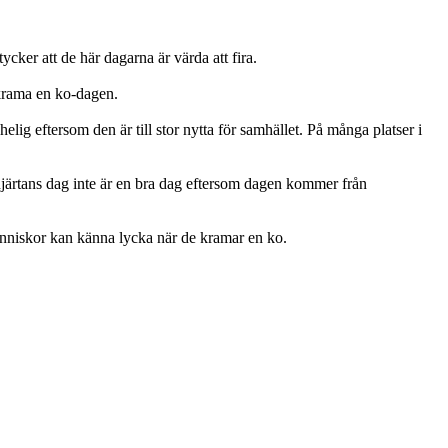
ycker att de här dagarna är värda att fira.
a krama en ko-dagen.
elig eftersom den är till stor nytta för samhället. På många platser i
a hjärtans dag inte är en bra dag eftersom dagen kommer från
t människor kan känna lycka när de kramar en ko.