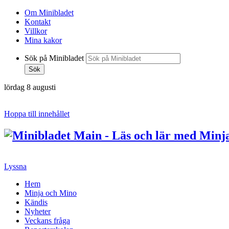
Om Minibladet
Kontakt
Villkor
Mina kakor
Sök på Minibladet
Sök
lördag 8 augusti
Hoppa till innehållet
Lyssna
Hem
Minja och Mino
Kändis
Nyheter
Veckans fråga