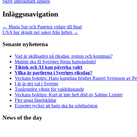
Skriv ut
Bokmärk länken
Inläggsnavigation
←
Maria Sur och Panetoz vidare till final
USA har skjutit ner saker från luften
→
Senaste nyheterna
Vad är skillnaden på riksdag, region och kommun?
Malmö ska få Sveriges första barnstadsdel
Tiktok och AI kan påverka valet
Vilka är partierna i Sveriges riksdag?
Veckans boktips: Hans kungliga höghet Rupert Svensson av Pe
I år är det val i Sverige
Tonårstiden viktig för valdeltagande
Veckans boktips: Kurt är inte helt död av Sabine Lemire
Fler unga fågelskådar
Experter tycker att barn ska ha solglasögon
News of the day