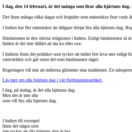
I dag, den 14 februari, är det många som firar alla hjärtans dag. 
Det finns många olika dagar och högtider som människor firar varje år, 
I Indien har fler människor än tidigare börjat fira alla hjärtans dag. 
Hinduismen är den största religionen i Indien. Enligt hinduismen så är a
Indien är det inte tillåtet att äta ko eller oxe.
I Indiens finns det politiker som tycker att indier bör leva mer enligt
västvärlden och går emot det som hinduismen säger.
Regeringen vill inte att indierna glömmer sina traditioner. En talespe
Läs mer om alla hjärtans dag i vår fördjupningsartikel.
I dag, på tisdag, är det alla hjärtans dag.
Men det är inte alla
som vill fira alla hjärtans dag.
I Indien till exempel
finns det några som
inte tycker att alla hjärtans dag är bra.