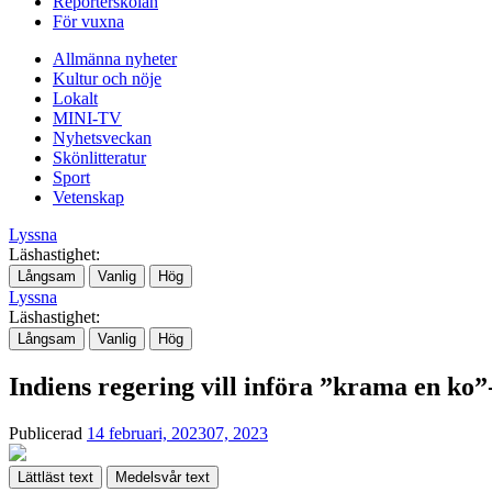
Reporterskolan
För vuxna
Allmänna nyheter
Kultur och nöje
Lokalt
MINI-TV
Nyhetsveckan
Skönlitteratur
Sport
Vetenskap
Lyssna
Läshastighet:
Långsam
Vanlig
Hög
Lyssna
Läshastighet:
Långsam
Vanlig
Hög
Indiens regering vill införa ”krama en ko
Publicerad
14 februari, 2023
07, 2023
Lättläst text
Medelsvår text