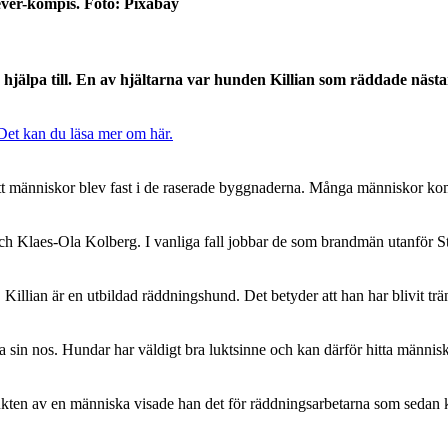
iever-kompis. Foto: Pixabay
 hjälpa till. En av hjältarna var hunden Killian som räddade näst
Det kan du läsa mer om här.
människor blev fast i de raserade byggnaderna. Många människor kom fö
tov och Klaes-Ola Kolberg. I vanliga fall jobbar de som brandmän utanför 
Killian är en utbildad räddningshund. Det betyder att han har blivit trä
da sin nos. Hundar har väldigt bra luktsinne och kan därför hitta männis
ukten av en människa visade han det för räddningsarbetarna som sedan k