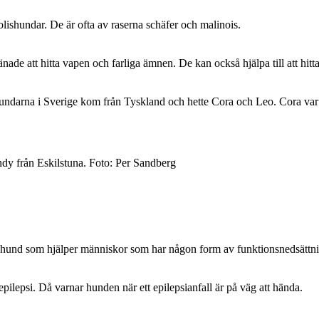
lishundar. De är ofta av raserna schäfer och malinois.
nade att hitta vapen och farliga ämnen. De kan också hjälpa till att hitt
hundarna i Sverige kom från Tyskland och hette Cora och Leo. Cora var 
ndy från Eskilstuna. Foto: Per Sandberg
 hund som hjälper människor som har någon form av funktionsnedsättn
lepsi. Då varnar hunden när ett epilepsianfall är på väg att hända.