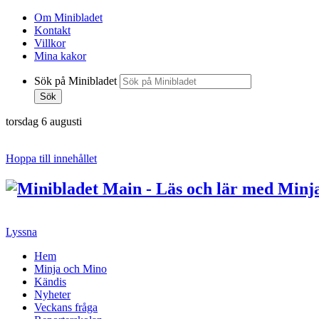
Om Minibladet
Kontakt
Villkor
Mina kakor
Sök på Minibladet
Sök
torsdag 6 augusti
Hoppa till innehållet
Lyssna
Hem
Minja och Mino
Kändis
Nyheter
Veckans fråga