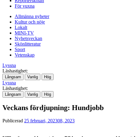
Reporterskolan
För vuxna
Allmänna nyheter
Kultur och nöje
Lokalt
MINI-TV
Nyhetsveckan
Skönlitteratur
Sport
Vetenskap
Lyssna
Läshastighet:
Långsam
Vanlig
Hög
Lyssna
Läshastighet:
Långsam
Vanlig
Hög
Veckans fördjupning: Hundjobb
Publicerad
25 februari, 2023
08, 2023