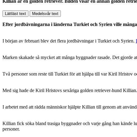
Killian är en golden retriever. Bilden visar en annan golden retr
Lättläst text
Medelsvår text
Efter jordbävningarna i länderna Turkiet och Syrien ville många
I början av februari blev det flera jordbävningar i Turkiet och Syrien.
Marken skakade så mycket att många byggnader rasade. Det gjorde att 
Två personer som reste till Turkiet för att hjälpa till var Kiril Hris
Med sig hade de Kiril Hristovs sexåriga golden retriever-hund Killian. 
I arbetet med att rädda människor hjälpte Killian till genom att använ
Killian fick söka bland trasiga byggnader och varje gång han kände l
personer.