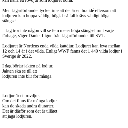
kan hålla ett rovdjur som lodjuret borta.
Men Jägarförbundet tycker inte att det är en bra idé eftersom att
lodjuren kan hoppa väldigt högt. I så fall krävs väldigt höga
stängsel.
– Jag tror inte någon vill se fem meter höga stängsel runt varje
fårhage, säger Daniel Ligne från Jägarförbundet till SVT.
Lodjuret är Nordens enda vilda kattdjur. Lodjuret kan leva mellan
12 och 14 år i det vilda. Enligt WWF fanns det 1 440 vilda lodjur i
Sverige år 2022.
I dag börjar jakten på lodjur.
Jakten ska se till att
lodjuren inte blir för många.
Lodjur är ett rovdjur.
Om det finns för många lodjur
kan de skada andra djurarter.
Det är därför som det är tillåtet
att jaga lodjuren.