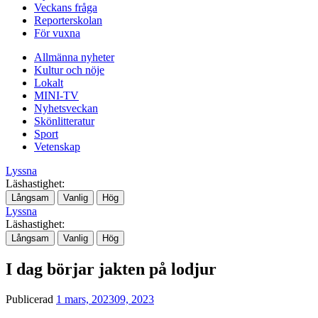
Veckans fråga
Reporterskolan
För vuxna
Allmänna nyheter
Kultur och nöje
Lokalt
MINI-TV
Nyhetsveckan
Skönlitteratur
Sport
Vetenskap
Lyssna
Läshastighet:
Långsam
Vanlig
Hög
Lyssna
Läshastighet:
Långsam
Vanlig
Hög
I dag börjar jakten på lodjur
Publicerad
1 mars, 2023
09, 2023