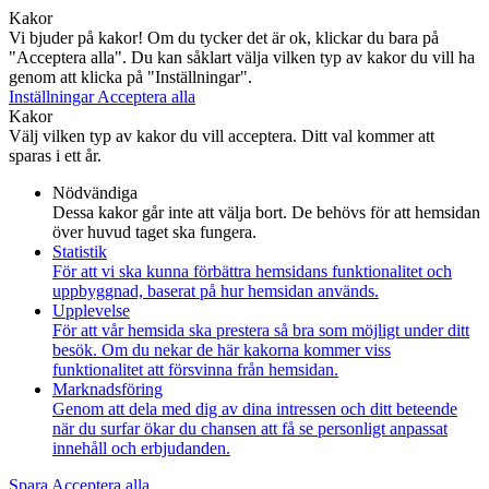
Kakor
Vi bjuder på kakor! Om du tycker det är ok, klickar du bara på
"Acceptera alla". Du kan såklart välja vilken typ av kakor du vill ha
genom att klicka på "Inställningar".
Inställningar
Acceptera alla
Kakor
Välj vilken typ av kakor du vill acceptera. Ditt val kommer att
sparas i ett år.
Nödvändiga
Dessa kakor går inte att välja bort. De behövs för att hemsidan
över huvud taget ska fungera.
Statistik
För att vi ska kunna förbättra hemsidans funktionalitet och
uppbyggnad, baserat på hur hemsidan används.
Upplevelse
För att vår hemsida ska prestera så bra som möjligt under ditt
besök. Om du nekar de här kakorna kommer viss
funktionalitet att försvinna från hemsidan.
Marknadsföring
Genom att dela med dig av dina intressen och ditt beteende
när du surfar ökar du chansen att få se personligt anpassat
innehåll och erbjudanden.
Spara
Acceptera alla