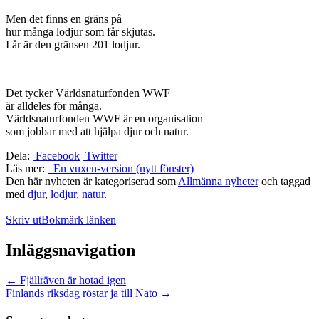
Men det finns en gräns på
hur många lodjur som får skjutas.
I år är den gränsen 201 lodjur.
Det tycker Världsnaturfonden WWF
är alldeles för många.
Världsnaturfonden WWF är en organisation
som jobbar med att hjälpa djur och natur.
Dela:
Facebook
Twitter
Läs mer:
En vuxen-version (nytt fönster)
Den här nyheten är kategoriserad som
Allmänna nyheter
och taggad
med
djur
,
lodjur
,
natur
.
Skriv ut
Bokmärk länken
Inläggsnavigation
←
Fjällräven är hotad igen
Finlands riksdag röstar ja till Nato
→