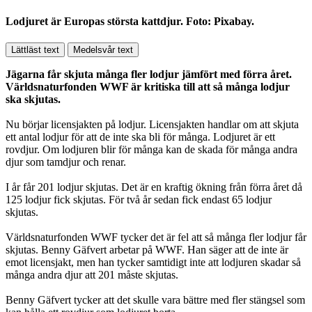
Lodjuret är Europas största kattdjur. Foto: Pixabay.
Lättläst text
Medelsvår text
Jägarna får skjuta många fler lodjur jämfört med förra året.
Världsnaturfonden WWF är kritiska till att så många lodjur
ska skjutas.
Nu börjar licensjakten på lodjur. Licensjakten handlar om att skjuta
ett antal lodjur för att de inte ska bli för många. Lodjuret är ett
rovdjur. Om lodjuren blir för många kan de skada för många andra
djur som tamdjur och renar.
I år får 201 lodjur skjutas. Det är en kraftig ökning från förra året då
125 lodjur fick skjutas. För två år sedan fick endast 65 lodjur
skjutas.
Världsnaturfonden WWF tycker det är fel att så många fler lodjur får
skjutas. Benny Gäfvert arbetar på WWF. Han säger att de inte är
emot licensjakt, men han tycker samtidigt inte att lodjuren skadar så
många andra djur att 201 måste skjutas.
Benny Gäfvert tycker att det skulle vara bättre med fler stängsel som