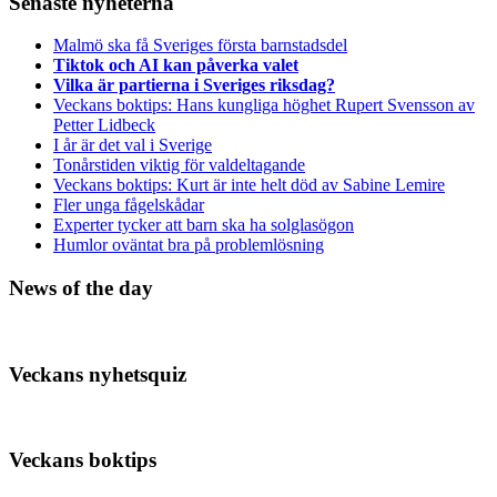
Senaste nyheterna
Malmö ska få Sveriges första barnstadsdel
Tiktok och AI kan påverka valet
Vilka är partierna i Sveriges riksdag?
Veckans boktips: Hans kungliga höghet Rupert Svensson av
Petter Lidbeck
I år är det val i Sverige
Tonårstiden viktig för valdeltagande
Veckans boktips: Kurt är inte helt död av Sabine Lemire
Fler unga fågelskådar
Experter tycker att barn ska ha solglasögon
Humlor oväntat bra på problemlösning
News of the day
Veckans nyhetsquiz
Veckans boktips