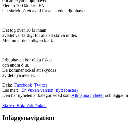
om att skydda djuphaven.
Fler än 100 länder i FN
har skrivit på ett avtal för att skydda djuphaven.
Det tog över 10 år innan
avtalet var färdigt för alla att skriva under.
Men nu är det äntligen klart.
I djuphaven bor olika fiskar
och andra djur.
De kommer också att skyddas
av det nya avtalet.
Dela:
Facebook
Twitter
Läs mer:
En vuxen-version (nytt fönster)
Den här nyheten är kategoriserad som
Allmänna nyheter
och taggad 
Skriv ut
Bokmärk länken
Inläggsnavigation