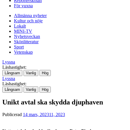
Reporterskolan
För vuxna
Allmänna nyheter
Kultur och nöje
Lokalt
MINI-TV
Nyhetsveckan
Skönlitteratur
Sport
Vetenskap
Lyssna
Läshastighet:
Långsam
Vanlig
Hög
Lyssna
Läshastighet:
Långsam
Vanlig
Hög
Unikt avtal ska skydda djuphaven
Publicerad
14 mars, 2023
11, 2023