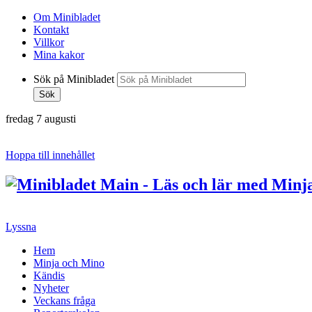
Om Minibladet
Kontakt
Villkor
Mina kakor
Sök på Minibladet
Sök
fredag 7 augusti
Hoppa till innehållet
Lyssna
Hem
Minja och Mino
Kändis
Nyheter
Veckans fråga