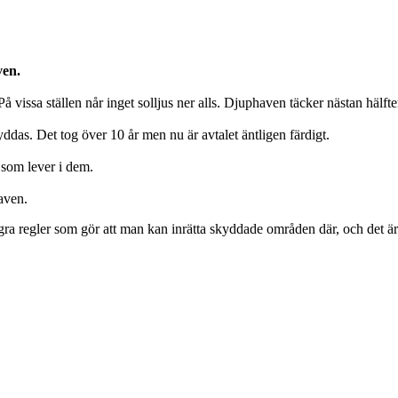
aven.
 vissa ställen når inget solljus ner alls.
Djuphaven täcker nästan hälften
ddas. Det tog över 10 år men nu är avtalet äntligen färdigt.
a som lever i dem.
aven.
några regler som gör att man kan inrätta skyddade områden där, och det är