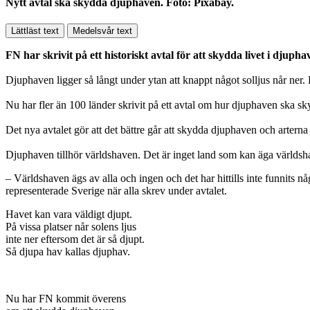
Nytt avtal ska skydda djuphaven. Foto: Pixabay.
Lättläst text
Medelsvår text
FN har skrivit på ett historiskt avtal för att skydda livet i djuph
Djuphaven ligger så långt under ytan att knappt något solljus når ner. På
Nu har fler än 100 länder skrivit på ett avtal om hur djuphaven ska sky
Det nya avtalet gör att det bättre går att skydda djuphaven och artern
Djuphaven tillhör världshaven. Det är inget land som kan äga världsh
– Världshaven ägs av alla och ingen och det har hittills inte funnits 
representerade Sverige när alla skrev under avtalet.
Havet kan vara väldigt djupt.
På vissa platser når solens ljus
inte ner eftersom det är så djupt.
Så djupa hav kallas djuphav.
Nu har FN kommit överens