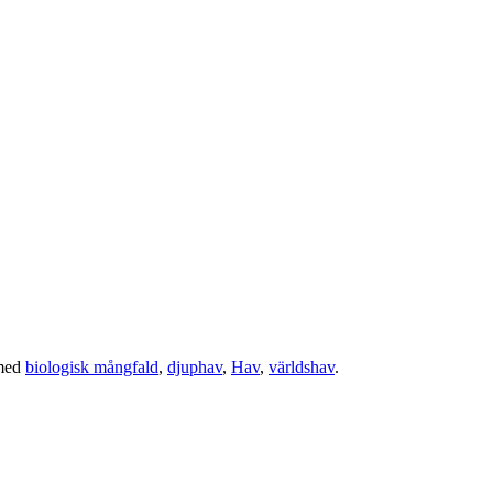
med
biologisk mångfald
,
djuphav
,
Hav
,
världshav
.