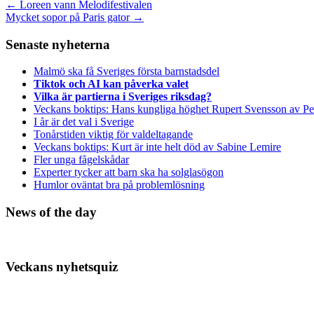
←
Loreen vann Melodifestivalen
Mycket sopor på Paris gator
→
Senaste nyheterna
Malmö ska få Sveriges första barnstadsdel
Tiktok och AI kan påverka valet
Vilka är partierna i Sveriges riksdag?
Veckans boktips: Hans kungliga höghet Rupert Svensson av Pe
I år är det val i Sverige
Tonårstiden viktig för valdeltagande
Veckans boktips: Kurt är inte helt död av Sabine Lemire
Fler unga fågelskådar
Experter tycker att barn ska ha solglasögon
Humlor oväntat bra på problemlösning
News of the day
Veckans nyhetsquiz