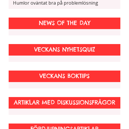
Humlor oväntat bra på problemlösning
NEWS OF THE DAY
VECKANS NYHETSQUIZ
VECKANS BOKTIPS
ARTIKLAR MED DISKUSSIONSFRÅGOR
FÖRDJUPNINGSARTIKLAR