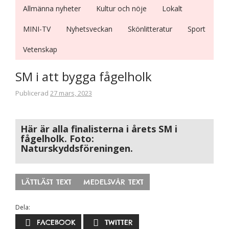
Allmänna nyheter
Kultur och nöje
Lokalt
MINI-TV
Nyhetsveckan
Skönlitteratur
Sport
Vetenskap
SM i att bygga fågelholk
Publicerad
27 mars, 2023
Här är alla finalisterna i årets SM i
fågelholk. Foto:
Naturskyddsföreningen.
LÄTTLÄST TEXT
MEDELSVÅR TEXT
Dela:
FACEBOOK
TWITTER