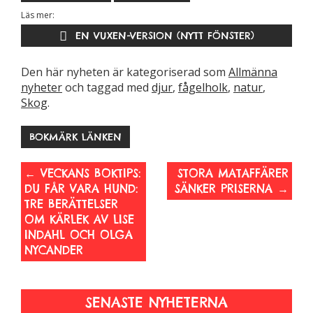
Läs mer:
EN VUXEN-VERSION (NYTT FÖNSTER)
Den här nyheten är kategoriserad som
Allmänna
nyheter
och taggad med
djur
,
fågelholk
,
natur
,
Skog
.
BOKMÄRK LÄNKEN
←
VECKANS BOKTIPS:
STORA MATAFFÄRER
DU FÅR VARA HUND:
SÄNKER PRISERNA
→
TRE BERÄTTELSER
OM KÄRLEK AV LISE
INDAHL OCH OLGA
NYCANDER
SENASTE NYHETERNA