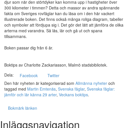
djur som när den störtdyker kan komma upp i hastigheter över
300 kilometer i timmen? Detta och massor av andra spännande
fakta om Sveriges rovfåglar kan du läsa om i den här vackert
illustrerade boken. Det finns också många roliga diagram, tabeller
och symboler att fördjupa sig i. Det gör det lätt att jämföra de olika
arterna med varandra. Så läs, lär och gå ut och spana
tillsammans.
Boken passar dig från 6 år.
Boktips av Charlotte Zackariasson, Malmö stadsbibliotek.
Dela:
Facebook
Twitter
Den här nyheten är kategoriserad som
Allmänna nyheter
och
taggad med
Martin Emtenäs
,
Svenska fåglar
,
Svenska fåglar:
jämför och lär känna 29 arter
,
Veckans boktips
.
Bokmärk länken
Inläggsnavigation