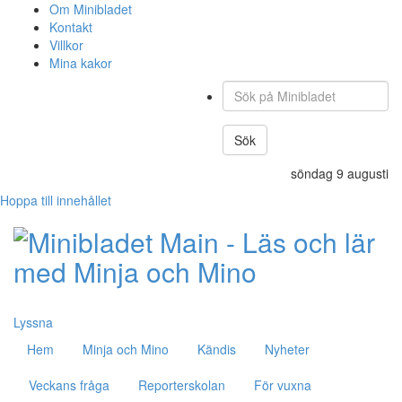
Om Minibladet
Kontakt
Villkor
Mina kakor
Sök
på
Minibladet
Sök
söndag 9 augusti
Hoppa till innehållet
Lyssna
Hem
Minja och Mino
Kändis
Nyheter
Veckans fråga
Reporterskolan
För vuxna