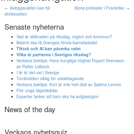
←
Avloppsvatten kan bli
Stora protester i Frankrike
→
dricksvatten
Senaste nyheterna
Vad är skillnaden på riksdag, region och kommun?
Malmö ska få Sveriges första barnstadsdel
Tiktok och AI kan påverka valet
Vilka är partierna i Sveriges riksdag?
Veckans boktips: Hans kungliga höghet Rupert Svensson
av Petter Lidbeck
I år är det val i Sverige
Tonårstiden viktig för valdeltagande
Veckans boktips: Kurt är inte helt död av Sabine Lemire
Fler unga fågelskådar
Experter tycker att barn ska ha solglasögon
News of the day
Veckans nyhetsquiz