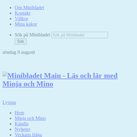
Om Minibladet
Kontakt
Villkor
Mina kakor
Sök på Minibladet
Sök
söndag 9 augusti
Hoppa
till
innehållet
Lyssna
Hem
Minja och Mino
Kändis
Nyheter
Veckans fråga