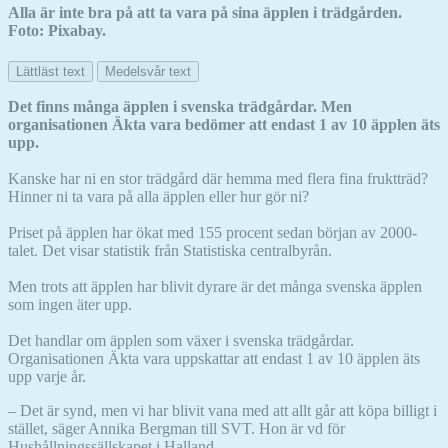
Alla är inte bra på att ta vara på sina äpplen i trädgården.
Foto: Pixabay.
Lättläst text
Medelsvår text
Det finns många äpplen i svenska trädgårdar. Men
organisationen Äkta vara bedömer att endast 1 av 10 äpplen äts
upp.
Kanske har ni en stor trädgård där hemma med flera fina fruktträd?
Hinner ni ta vara på alla äpplen eller hur gör ni?
Priset på äpplen har ökat med 155 procent sedan början av 2000-
talet. Det visar statistik från Statistiska centralbyrån.
Men trots att äpplen har blivit dyrare är det många svenska äpplen
som ingen äter upp.
Det handlar om äpplen som växer i svenska trädgårdar.
Organisationen Äkta vara uppskattar att endast 1 av 10 äpplen äts
upp varje år.
– Det är synd, men vi har blivit vana med att allt går att köpa billigt i
stället, säger Annika Bergman till SVT. Hon är vd för
Hushållningssällskapet i Halland.