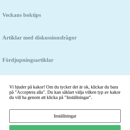
kommer viss
funktionalitet
att försvinna
Veckans boktips
från
hemsidan.
Artiklar med diskussionsfrågor
Marknadsföring
Genom att dela
med dig av dina
intressen och ditt
Fördjupningsartiklar
beteende när du
surfar ökar du
chansen att få se
personligt
Nyhetsarkiv
anpassat innehåll
Vi bjuder på kakor! Om du tycker det är ok, klickar du bara
och erbjudanden.
på "Acceptera alla". Du kan såklart välja vilken typ av kakor
Nyhetsarkiv
du vill ha genom att klicka på "Inställningar".
Om Minibladet
Kontakt
Villkor
Inställningar
Mina kakor
Minibladet tillhandahålls av: