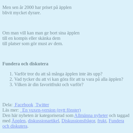
Men sen år 2000 har priset på äpplen
blivit mycket dyrare.
Om man vill kan man ge bort sina äpplen
till en kompis eller skänka dem
till platser som gör must av dem.
Fundera och diskutera
Varför tror du att så många äpplen inte äts upp?
Vad tycker du att vi kan göra för att ta vara på alla äpplen?
Nödvändiga
Vilken är din favoritfrukt och varför?
Dessa kakor
går inte att
välja bort. De
behövs för att
Dela:
Facebook
Twitter
hemsidan
Läs mer:
En vuxen-version (nytt fönster)
över huvud
Den här nyheten är kategoriserad som
Allmänna nyheter
och taggad
taget ska
med
Äpplen
,
diskussionartikel
,
Diskussionsfrågor
,
frukt
,
Fundera
fungera.
och diskutera
.