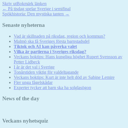
Skriv ut
Bokmärk länken
Inläggsnavigation
Statistik
←
På tisdag spelar Sverige i semifinal
Spökhistoria: Den mystiska tanten
→
För att vi ska
kunna
förbättra
Senaste nyheterna
hemsidans
funktionalitet
Vad är skillnaden på riksdag, region och kommun?
och
Malmö ska få Sveriges första barnstadsdel
uppbyggnad,
Tiktok och AI kan påverka valet
baserat på
Vilka är partierna i Sveriges riksdag?
hur hemsidan
Veckans boktips: Hans kungliga höghet Rupert Svensson av
används.
Petter Lidbeck
I år är det val i Sverige
Tonårstiden viktig för valdeltagande
Veckans boktips: Kurt är inte helt död av Sabine Lemire
Upplevelse
Fler unga fågelskådar
För att vår
Experter tycker att barn ska ha solglasögon
hemsida ska
prestera så
News of the day
bra som
möjligt
under ditt
besök. Om
Veckans nyhetsquiz
du nekar de
här kakorna