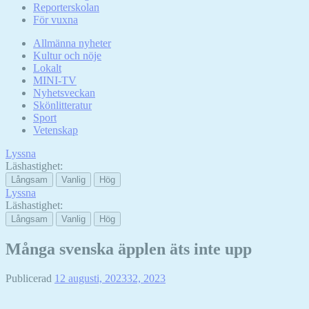
Reporterskolan
För vuxna
Allmänna nyheter
Kultur och nöje
Lokalt
MINI-TV
Nyhetsveckan
Skönlitteratur
Sport
Vetenskap
Lyssna
Läshastighet:
Långsam
Vanlig
Hög
Lyssna
Läshastighet:
Långsam
Vanlig
Hög
Många svenska äpplen äts inte upp
Publicerad
12 augusti, 2023
32, 2023