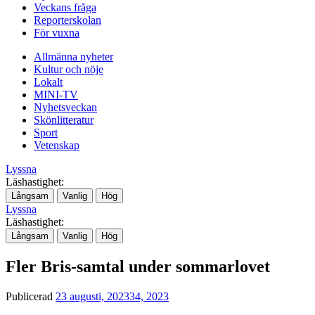
Veckans fråga
Reporterskolan
För vuxna
Allmänna nyheter
Kultur och nöje
Lokalt
MINI-TV
Nyhetsveckan
Skönlitteratur
Sport
Vetenskap
Lyssna
Läshastighet:
Långsam
Vanlig
Hög
Lyssna
Läshastighet:
Långsam
Vanlig
Hög
Fler Bris-samtal under sommarlovet
Publicerad
23 augusti, 2023
34, 2023