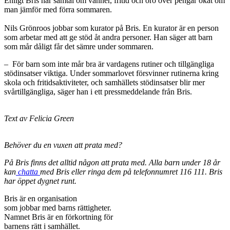
Enligt Bris har samtal om vänner, fritid och oro över pengar ökat om
man jämför med förra sommaren.
Nils Grönroos jobbar som kurator på Bris. En kurator är en person
som arbetar med att ge stöd åt andra personer. Han säger att barn
som mår dåligt får det sämre under sommaren.
– För barn som inte mår bra är vardagens rutiner och tillgängliga
stödinsatser viktiga. Under sommarlovet försvinner rutinerna kring
skola och fritidsaktiviteter, och samhällets stödinsatser blir mer
svårtillgängliga, säger han i ett pressmeddelande från Bris.
Text av Felicia Green
Behöver du en vuxen att prata med?
På Bris finns det alltid någon att prata med. Alla barn under 18 år
kan
chatta
med Bris eller ringa dem på telefonnumret 116 111. Bris
har öppet dygnet runt.
Bris är en organisation
som jobbar med barns rättigheter.
Namnet Bris är en förkortning för
barnens rätt i samhället.