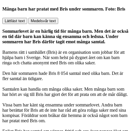
Många barn har pratat med Bris under sommaren. Foto: Bris
Lättläst text
Medelsvår text
Sommarlovet är en härlig tid för många barn. Men det är också
en tid där barn kan känna sig ensamma och ledsna. Under
sommaren har Bris därför tagit emot många samtal.
Barnens rätt i samhället (Bris) är en organisation som jobbar för att
hjälpa barn i Sverige. När som helst på dygnet året om kan barn
ringa och chatta anonymt med Bris om olika saker.
Den här sommaren hade Bris 8 054 samtal med olika barn. Det är
fler samtal än tidigare.
Samtalen kan handla om många olika saker. Men många barn som
har hört av sig till Bris har gjort det för att prata om att de mår dåligt.
Vissa barn har känt sig ensamma under sommarlovet. Andra barn
har berättat för Bris att de inte har råd att göra roliga saker med sina
kompisar. Föräldrar som bråkar där hemma är också något som barn
har pratat med Bris om.