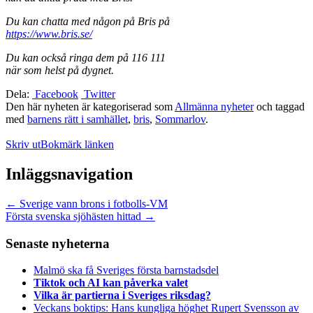
Du kan chatta med någon på Bris på
https://www.bris.se/
Du kan också ringa dem på 116 111
när som helst på dygnet.
Dela:
Facebook
Twitter
Den här nyheten är kategoriserad som
Allmänna nyheter
och taggad
med
barnens rätt i samhället
,
bris
,
Sommarlov
.
Skriv ut
Bokmärk länken
Inläggsnavigation
←
Sverige vann brons i fotbolls-VM
Första svenska sjöhästen hittad
→
Senaste nyheterna
Malmö ska få Sveriges första barnstadsdel
Tiktok och AI kan påverka valet
Vilka är partierna i Sveriges riksdag?
Veckans boktips: Hans kungliga höghet Rupert Svensson av