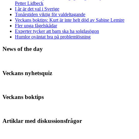
Petter Lidbeck
I år är det val i Sverige
Tonårstiden viktig för valdeltagande
Veckans boktips: Kurt är inte helt död av Sabine Lemire
Fler unga fågelskådar
Experter tycker att barn ska ha solglasögon
Humlor oväntat bra på problemlösning
News of the day
Veckans nyhetsquiz
Veckans boktips
Artiklar med diskussionsfrågor