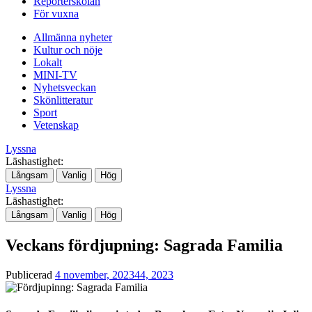
Reporterskolan
För vuxna
Allmänna nyheter
Kultur och nöje
Lokalt
MINI-TV
Nyhetsveckan
Skönlitteratur
Sport
Vetenskap
Lyssna
Läshastighet:
Långsam
Vanlig
Hög
Lyssna
Läshastighet:
Långsam
Vanlig
Hög
Veckans fördjupning: Sagrada Familia
Publicerad
4 november, 2023
44, 2023