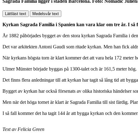
Sagrada Familia ligger i staden Barcelona. Foto: Nomadic Julie
Lättläst text
Medelsvår text
Kyrkan Sagrada Familia i Spanien kan vara klar om tre år. I så f
År 1882 påbörjades bygget av den stora kyrkan Sagrada Familia i den 
Det var arkitekten Antoni Gaudi som ritade kyrkan. Men han fick aldrig
När kyrkans högsta torn är klart kommer det att vara hela 172 meter 
Ulmer Münster började byggas på 1300-talet och är 161,5 meter hög. N
Det finns flera anledningar till att kyrkan har tagit så lång tid att bygg
Bygget av kyrkan har också försenats av olika historiska händelser so
Men när det höga tornet är klart är Sagrada Familia till sist färdig. Pl
I så fall kommer det ha tagit 144 år att bygga kyrkan och den kommer a
Text av Felicia Green