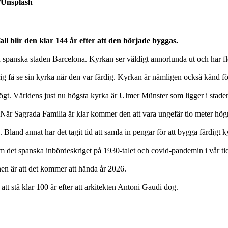
n/Unsplash
all blir den klar 144 år efter att den började byggas.
spanska staden Barcelona. Kyrkan ser väldigt annorlunda ut och har fle
 få se sin kyrka när den var färdig. Kyrkan är nämligen också känd för 
högt. Världens just nu högsta kyrka är Ulmer Münster som ligger i stad
är Sagrada Familia är klar kommer den att vara ungefär tio meter högr
a. Bland annat har det tagit tid att samla in pengar för att bygga färdigt 
m det spanska inbördeskriget på 1930-talet och covid-pandemin i vår ti
anen är att det kommer att hända år 2026.
tt stå klar 100 år efter att arkitekten Antoni Gaudi dog.