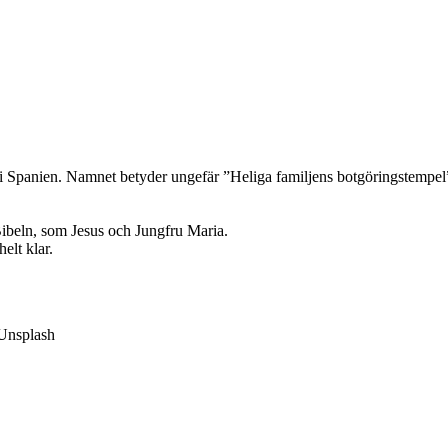
i Spanien. Namnet betyder ungefär ”Heliga familjens botgöringstempel”. 
Bibeln, som Jesus och Jungfru Maria.
elt klar.
/Unsplash