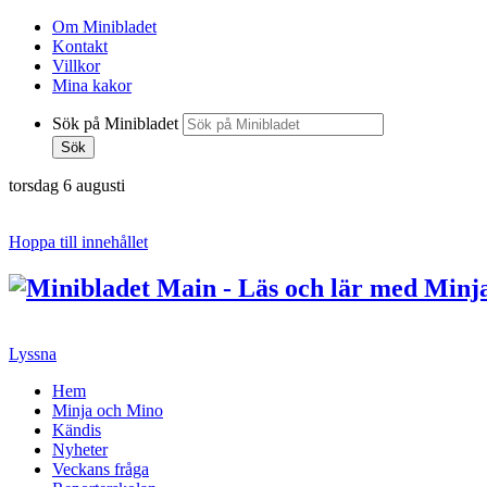
Om Minibladet
Kontakt
Villkor
Mina kakor
Sök på Minibladet
Sök
torsdag 6 augusti
Hoppa till innehållet
Lyssna
Hem
Minja och Mino
Kändis
Nyheter
Veckans fråga