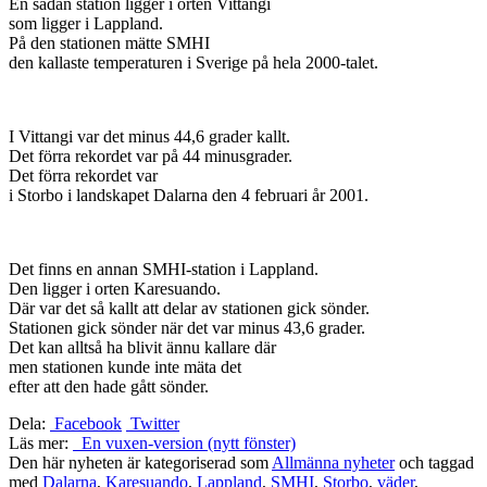
En sådan station ligger i orten Vittangi
som ligger i Lappland.
På den stationen mätte SMHI
den kallaste temperaturen i Sverige på hela 2000-talet.
I Vittangi var det minus 44,6 grader kallt.
Det förra rekordet var på 44 minusgrader.
Det förra rekordet var
i Storbo i landskapet Dalarna den 4 februari år 2001.
Det finns en annan SMHI-station i Lappland.
Den ligger i orten Karesuando.
Där var det så kallt att delar av stationen gick sönder.
Stationen gick sönder när det var minus 43,6 grader.
Det kan alltså ha blivit ännu kallare där
men stationen kunde inte mäta det
efter att den hade gått sönder.
Dela:
Facebook
Twitter
Läs mer:
En vuxen-version (nytt fönster)
Den här nyheten är kategoriserad som
Allmänna nyheter
och taggad
med
Dalarna
,
Karesuando
,
Lappland
,
SMHI
,
Storbo
,
väder
,