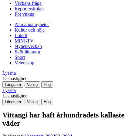
Veckans fråga
Reporterskolan
För vuxna
Allmänna nyheter
Kultur och nöje
Lokalt
MINI-TV
Nyhetsveckan
Skönlitteratur
Sport
Vetenskap
Lyssna
Läshastighet:
Långsam
Vanlig
Hög
Lyssna
Läshastighet:
Långsam
Vanlig
Hög
Vittangi har haft århundradets kallaste
väder