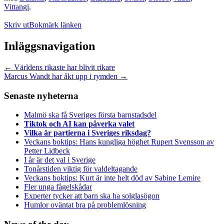
Vittangi
.
Skriv ut
Bokmärk länken
Inläggsnavigation
←
Världens rikaste har blivit rikare
Marcus Wandt har åkt upp i rymden
→
Senaste nyheterna
Malmö ska få Sveriges första barnstadsdel
Tiktok och AI kan påverka valet
Vilka är partierna i Sveriges riksdag?
Veckans boktips: Hans kungliga höghet Rupert Svensson av
Petter Lidbeck
I år är det val i Sverige
Tonårstiden viktig för valdeltagande
Veckans boktips: Kurt är inte helt död av Sabine Lemire
Fler unga fågelskådar
Experter tycker att barn ska ha solglasögon
Humlor oväntat bra på problemlösning