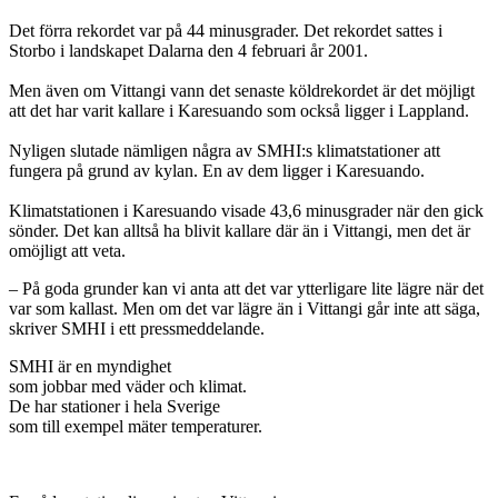
Det förra rekordet var på 44 minusgrader. Det rekordet sattes i
Storbo i landskapet Dalarna den 4 februari år 2001.
Men även om Vittangi vann det senaste köldrekordet är det möjligt
att det har varit kallare i Karesuando som också ligger i Lappland.
Nyligen slutade nämligen några av SMHI:s klimatstationer att
fungera på grund av kylan. En av dem ligger i Karesuando.
Klimatstationen i Karesuando visade 43,6 minusgrader när den gick
sönder. Det kan alltså ha blivit kallare där än i Vittangi, men det är
omöjligt att veta.
– På goda grunder kan vi anta att det var ytterligare lite lägre när det
var som kallast. Men om det var lägre än i Vittangi går inte att säga,
skriver SMHI i ett pressmeddelande.
SMHI är en myndighet
som jobbar med väder och klimat.
De har stationer i hela Sverige
som till exempel mäter temperaturer.