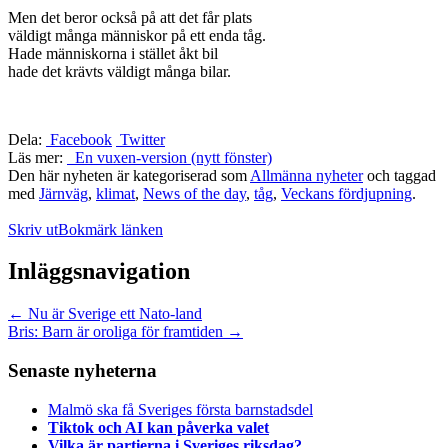
Men det beror också på att det får plats
väldigt många människor på ett enda tåg.
Hade människorna i stället åkt bil
hade det krävts väldigt många bilar.
Dela:
Facebook
Twitter
Läs mer:
En vuxen-version (nytt fönster)
Den här nyheten är kategoriserad som
Allmänna nyheter
och taggad
med
Järnväg
,
klimat
,
News of the day
,
tåg
,
Veckans fördjupning
.
Skriv ut
Bokmärk länken
Inläggsnavigation
←
Nu är Sverige ett Nato-land
Bris: Barn är oroliga för framtiden
→
Senaste nyheterna
Malmö ska få Sveriges första barnstadsdel
Tiktok och AI kan påverka valet
Vilka är partierna i Sveriges riksdag?