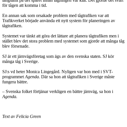
långsamt på det spåret innan lagningen var klar. Det gjorde det svårt
för tågen att komma i tid.
En annan sak som orsakade problem med tågtrafiken var att
Trafikverket började använda ett nytt system för planeringen av
tågtrafiken.
Systemet var tänkt att göra det lättare att planera tågtrafiken men i
stället blev det stora problem med systemet som gjorde att många tåg
blev försenade.
SJ är ett järnvägsföretag som ägs av den svenska staten. SJ kör
många tåg i Sverige.
SJ:s vd heter Monica Lingegård. Nyligen var hon med i SVT-
programmet
Agenda.
Där sa hon att tågtrafiken i Sverige måste
fungera bättre.
– Svenska folket förtjänar verkligen en bättre järnväg, sa hon i
Agenda.
Text av Felicia Green