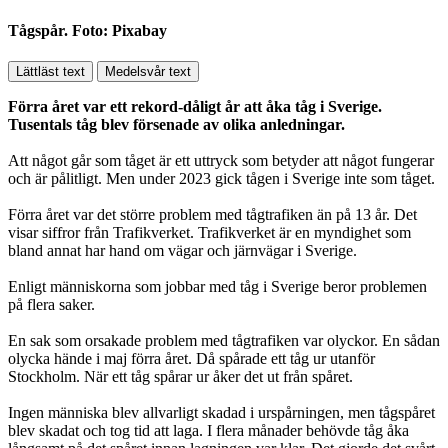
Tågspår. Foto: Pixabay
Lättläst text
Medelsvår text
Förra året var ett rekord-dåligt år att åka tåg i Sverige.
Tusentals tåg blev försenade av olika anledningar.
Att något går som tåget är ett uttryck som betyder att något fungerar
och är pålitligt. Men under 2023 gick tågen i Sverige inte som tåget.
Förra året var det större problem med tågtrafiken än på 13 år. Det
visar siffror från Trafikverket. Trafikverket är en myndighet som
bland annat har hand om vägar och järnvägar i Sverige.
Enligt människorna som jobbar med tåg i Sverige beror problemen
på flera saker.
En sak som orsakade problem med tågtrafiken var olyckor. En sådan
olycka hände i maj förra året. Då spårade ett tåg ur utanför
Stockholm. När ett tåg spårar ur åker det ut från spåret.
Ingen människa blev allvarligt skadad i urspårningen, men tågspåret
blev skadat och tog tid att laga. I flera månader behövde tåg åka