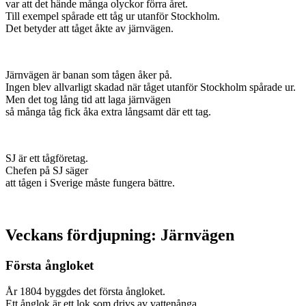
var att det hände många olyckor förra året.
Till exempel spårade ett tåg ur utanför Stockholm.
Det betyder att tåget åkte av järnvägen.
Järnvägen är banan som tågen åker på.
Ingen blev allvarligt skadad när tåget utanför Stockholm spårade ur.
Men det tog lång tid att laga järnvägen
så många tåg fick åka extra långsamt där ett tag.
SJ är ett tågföretag.
Chefen på SJ säger
att tågen i Sverige måste fungera bättre.
Veckans fördjupning: Järnvägen
Första ångloket
År 1804 byggdes det första ångloket.
Ett ånglok är ett lok som drivs av vattenånga.