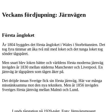
Veckans fördjupning: Järnvägen
Första ångloket
År 1804 byggdes det första ångloket i Wales i Storbritannien. Det
tog fyra timmar att åka två mil med loket och det tunga loket tog
sönder tågspåret.
Men snart blev loken bättre och världens första moderna järnväg
invigdes år 1830 mellan städerna Manchester och Liverpool. En
järnväg är tågspåren som tågen åker på.
Det dröjde innan Sverige fick sin första järnväg. Här var många
misstänksamma mot den nya tekniken. Men år 1856 invigdes
Sveriges första järnväg mellan Malmö och Lund.
Lunds tågstation på 1920-talet. Foto: Järnvägsmuseet