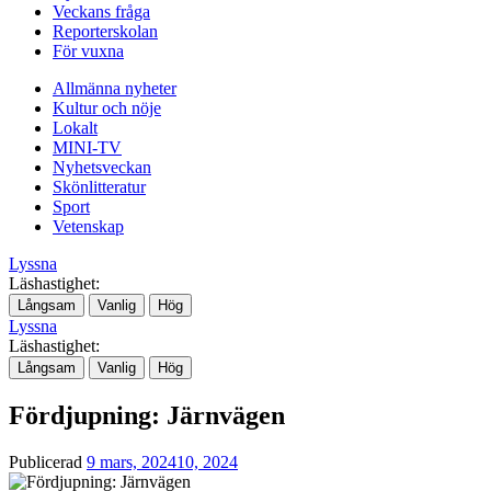
Veckans fråga
Reporterskolan
För vuxna
Allmänna nyheter
Kultur och nöje
Lokalt
MINI-TV
Nyhetsveckan
Skönlitteratur
Sport
Vetenskap
Lyssna
Läshastighet:
Långsam
Vanlig
Hög
Lyssna
Läshastighet:
Långsam
Vanlig
Hög
Fördjupning: Järnvägen
Publicerad
9 mars, 2024
10, 2024