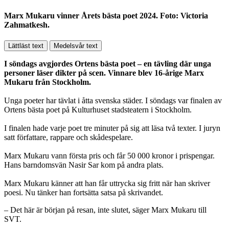
Marx Mukaru vinner Årets bästa poet 2024. Foto: Victoria
Zahmatkesh.
Lättläst text
Medelsvår text
I söndags avgjordes Ortens bästa poet – en tävling där unga
personer läser dikter på scen. Vinnare blev 16-årige Marx
Mukaru från Stockholm.
Unga poeter har tävlat i åtta svenska städer. I söndags var finalen av
Ortens bästa poet på Kulturhuset stadsteatern i Stockholm.
I finalen hade varje poet tre minuter på sig att läsa två texter. I juryn
satt författare, rappare och skådespelare.
Marx Mukaru vann första pris och får 50 000 kronor i prispengar.
Hans barndomsvän Nasir Sar kom på andra plats.
Marx Mukaru känner att han får uttrycka sig fritt när han skriver
poesi. Nu tänker han fortsätta satsa på skrivandet.
– Det här är början på resan, inte slutet, säger Marx Mukaru till
SVT.