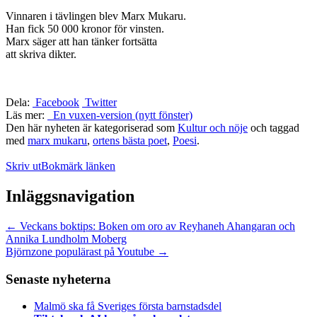
Vinnaren i tävlingen blev Marx Mukaru.
Han fick 50 000 kronor för vinsten.
Marx säger att han tänker fortsätta
att skriva dikter.
Dela:
Facebook
Twitter
Läs mer:
En vuxen-version (nytt fönster)
Den här nyheten är kategoriserad som
Kultur och nöje
och taggad
med
marx mukaru
,
ortens bästa poet
,
Poesi
.
Skriv ut
Bokmärk länken
Inläggsnavigation
←
Veckans boktips: Boken om oro av Reyhaneh Ahangaran och
Annika Lundholm Moberg
Björnzone populärast på Youtube
→
Senaste nyheterna
Malmö ska få Sveriges första barnstadsdel