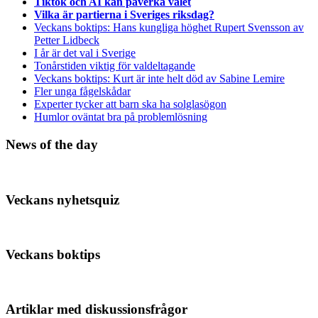
Tiktok och AI kan påverka valet
Vilka är partierna i Sveriges riksdag?
Veckans boktips: Hans kungliga höghet Rupert Svensson av
Petter Lidbeck
I år är det val i Sverige
Tonårstiden viktig för valdeltagande
Veckans boktips: Kurt är inte helt död av Sabine Lemire
Fler unga fågelskådar
Experter tycker att barn ska ha solglasögon
Humlor oväntat bra på problemlösning
News of the day
Veckans nyhetsquiz
Veckans boktips
Artiklar med diskussionsfrågor