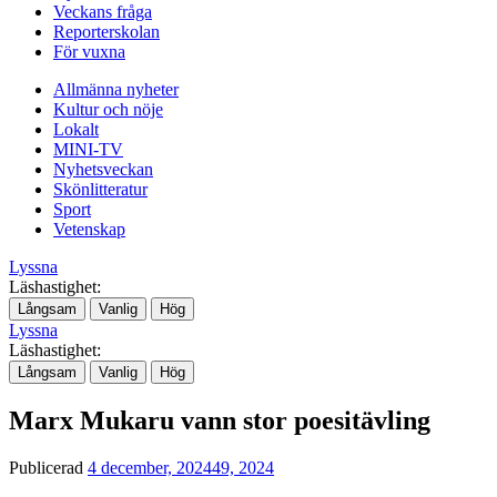
Veckans fråga
Reporterskolan
För vuxna
Allmänna nyheter
Kultur och nöje
Lokalt
MINI-TV
Nyhetsveckan
Skönlitteratur
Sport
Vetenskap
Lyssna
Läshastighet:
Långsam
Vanlig
Hög
Lyssna
Läshastighet:
Långsam
Vanlig
Hög
Marx Mukaru vann stor poesitävling
Publicerad
4 december, 2024
49, 2024