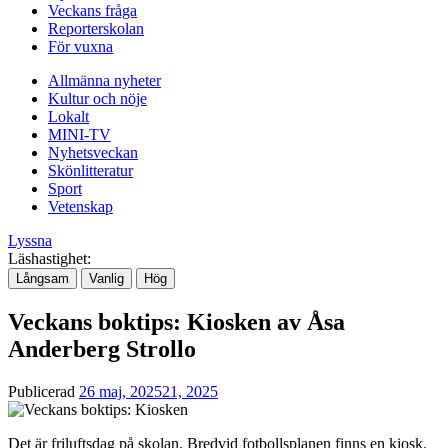
Veckans fråga
Reporterskolan
För vuxna
Allmänna nyheter
Kultur och nöje
Lokalt
MINI-TV
Nyhetsveckan
Skönlitteratur
Sport
Vetenskap
Lyssna
Läshastighet:
Långsam
Vanlig
Hög
Veckans boktips: Kiosken av Åsa
Anderberg Strollo
Publicerad
26 maj, 2025
21, 2025
Det är friluftsdag på skolan. Bredvid fotbollsplanen finns en kiosk.