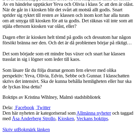
Av en händelse upptäcker Yeva och Olivia i klass 5c att den är olåst.
När de går in i kiosken blir det svårt att motstå allt godis. Snart
sprider sig ryktet till resten av klassen och inom kort har alla turats
om att smyga till kiosken för att ta godis. Det räknas väl inte som att
stjäla eftersom kiosken var olåst, eller?
Dagen efter är kiosken helt tömd på godis och dessutom har någon
försökt bränna ner den. Och det är då problemen börjar på riktigt…
Det som började som ett mindre bus växer och snart har klassen
trasslat in sig i lögner som leder till kaos.
Som läsare får du följa dramat genom fem elever med olika
perspektiv: Yeva, Olivia, Edvin, Sebbe och Gunnar. I klasschatten
skrivs det intensivt. Ska de kunna behålla hemligheten eller hur ska
de lyckas lösa detta?
Boktips av Kristina Wihlney, Malmö stadsbibliotek
Dela:
Facebook
Twitter
Den här nyheten är kategoriserad som
Allmänna nyheter
och taggad
med
Åsa Anderberg Strollo
,
Kiosken
,
Veckans boktips
.
Skriv ut
Bokmärk länken