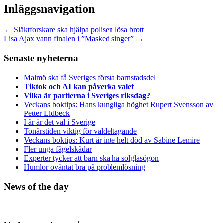
Inläggsnavigation
←
Släktforskare ska hjälpa polisen lösa brott
Lisa Ajax vann finalen i ”Masked singer”
→
Senaste nyheterna
Malmö ska få Sveriges första barnstadsdel
Tiktok och AI kan påverka valet
Vilka är partierna i Sveriges riksdag?
Veckans boktips: Hans kungliga höghet Rupert Svensson av
Petter Lidbeck
I år är det val i Sverige
Tonårstiden viktig för valdeltagande
Veckans boktips: Kurt är inte helt död av Sabine Lemire
Fler unga fågelskådar
Experter tycker att barn ska ha solglasögon
Humlor oväntat bra på problemlösning
News of the day