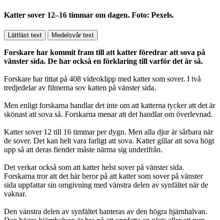
Katter sover 12–16 timmar om dagen. Foto: Pexels.
Lättläst text
Medelsvår text
Forskare har kommit fram till att katter föredrar att sova på
vänster sida. De har också en förklaring till varför det är så.
Forskare har tittat på 408 videoklipp med katter som sover. I två
tredjedelar av filmerna sov katten på vänster sida.
Men enligt forskarna handlar det inte om att katterna tycker att det är
skönast att sova så. Forskarna menar att det handlar om överlevnad.
Katter sover 12 till 16 timmar per dygn. Men alla djur är sårbara när
de sover. Det kan helt vara farligt att sova. Katter gillar att sova högt
upp så att deras fiender måste närma sig underifrån.
Det verkar också som att katter helst sover på vänster sida.
Forskarna tror att det här beror på att katter som sover på vänster
sida uppfattar sin omgivning med vänstra delen av synfältet när de
vaknar.
Den vänstra delen av synfältet hanteras av den högra hjärnhalvan.