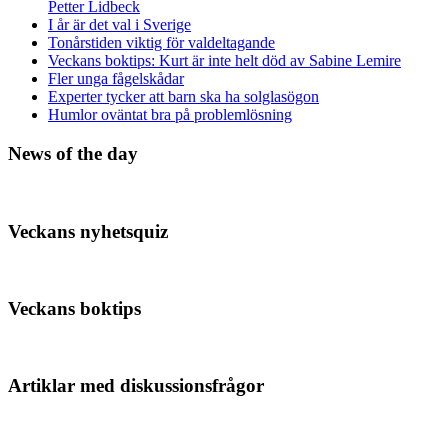
Petter Lidbeck
I år är det val i Sverige
Tonårstiden viktig för valdeltagande
Veckans boktips: Kurt är inte helt död av Sabine Lemire
Fler unga fågelskådar
Experter tycker att barn ska ha solglasögon
Humlor oväntat bra på problemlösning
News of the day
Veckans nyhetsquiz
Veckans boktips
Artiklar med diskussionsfrågor