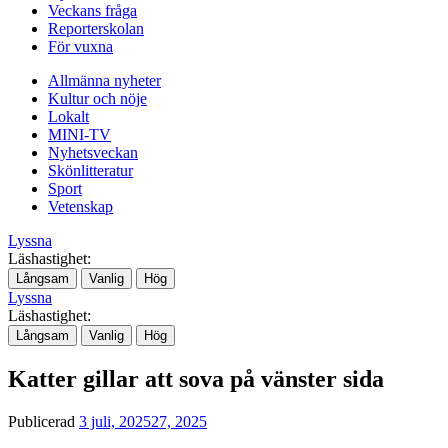
Veckans fråga
Reporterskolan
För vuxna
Allmänna nyheter
Kultur och nöje
Lokalt
MINI-TV
Nyhetsveckan
Skönlitteratur
Sport
Vetenskap
Lyssna
Läshastighet:
Långsam
Vanlig
Hög
Lyssna
Läshastighet:
Långsam
Vanlig
Hög
Katter gillar att sova på vänster sida
Publicerad
3 juli, 2025
27, 2025