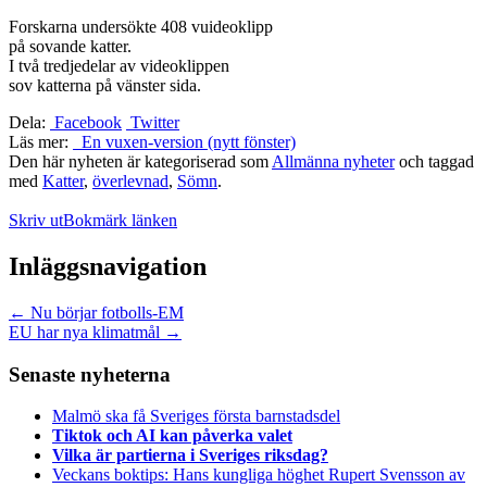
Forskarna undersökte 408 vuideoklipp
på sovande katter.
I två tredjedelar av videoklippen
sov katterna på vänster sida.
Dela:
Facebook
Twitter
Läs mer:
En vuxen-version (nytt fönster)
Den här nyheten är kategoriserad som
Allmänna nyheter
och taggad
med
Katter
,
överlevnad
,
Sömn
.
Skriv ut
Bokmärk länken
Inläggsnavigation
←
Nu börjar fotbolls-EM
EU har nya klimatmål
→
Senaste nyheterna
Malmö ska få Sveriges första barnstadsdel
Tiktok och AI kan påverka valet
Vilka är partierna i Sveriges riksdag?
Veckans boktips: Hans kungliga höghet Rupert Svensson av