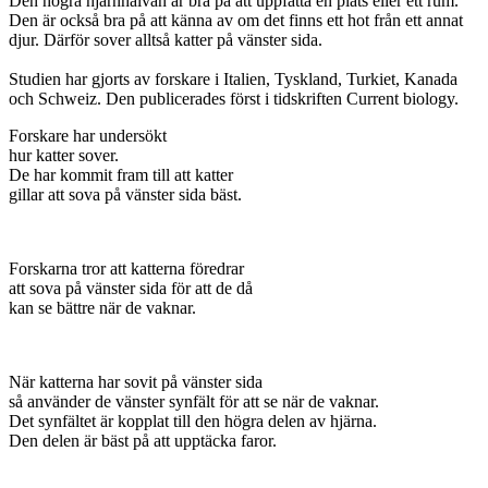
Den högra hjärnhalvan är bra på att uppfatta en plats eller ett rum.
Den är också bra på att känna av om det finns ett hot från ett annat
djur. Därför sover alltså katter på vänster sida.
Studien har gjorts av forskare i Italien, Tyskland, Turkiet, Kanada
och Schweiz. Den publicerades först i tidskriften Current biology.
Forskare har undersökt
hur katter sover.
De har kommit fram till att katter
gillar att sova på vänster sida bäst.
Forskarna tror att katterna föredrar
att sova på vänster sida för att de då
kan se bättre när de vaknar.
När katterna har sovit på vänster sida
så använder de vänster synfält för att se när de vaknar.
Det synfältet är kopplat till den högra delen av hjärna.
Den delen är bäst på att upptäcka faror.