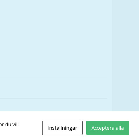
r du vill
Inställningar
Acceptera alla