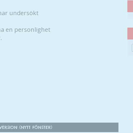
 har undersökt
a en personlighet
.
Nödvändiga
Dessa kakor
går inte att
välja bort. De
behövs för
ERSION (NYTT FÖNSTER)
att hemsidan