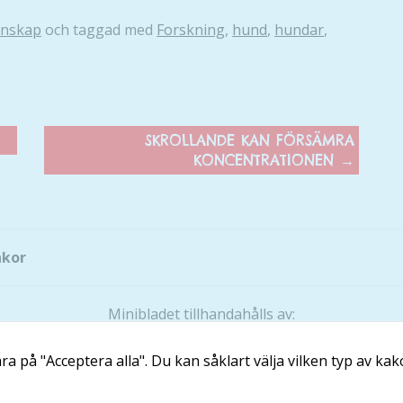
över huvud
taget ska
enskap
och taggad med
Forskning
,
hund
,
hundar
,
fungera.
Statistik
För att vi ska
SKROLLANDE KAN FÖRSÄMRA
kunna
KONCENTRATIONEN
→
förbättra
hemsidans
funktionalitet
och
uppbyggnad,
akor
baserat på
hur hemsidan
används.
Minibladet tillhandahålls av:
Läs och Lär McShane Education AB
a på "Acceptera alla". Du kan såklart välja vilken typ av kako
Ansvarig utgivare: Maria McShane
Upplevelse
Kontakt
För att vår