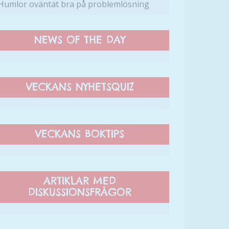
Humlor oväntat bra på problemlösning
NEWS OF THE DAY
VECKANS NYHETSQUIZ
VECKANS BOKTIPS
ARTIKLAR MED
DISKUSSIONSFRÅGOR