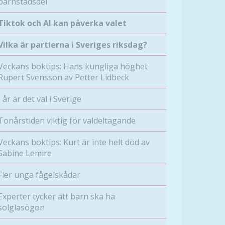
barnstadsdel
Tiktok och AI kan påverka valet
Vilka är partierna i Sveriges riksdag?
Veckans boktips: Hans kungliga höghet
Rupert Svensson av Petter Lidbeck
I år är det val i Sverige
Tonårstiden viktig för valdeltagande
Veckans boktips: Kurt är inte helt död av
Sabine Lemire
Fler unga fågelskådar
Experter tycker att barn ska ha
solglasögon