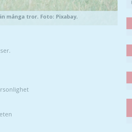
än många tror. Foto: Pixabay.
ser.
rsonlighet
heten