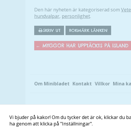
Den här nyheten är kategoriserad som
Vet
hundvalpar
,
personlighet
.
SKRIV UT
BOKMÄRK LÄNKEN
←
MYGGOR HAR UPPTÄCKTS PÅ ISLAND
Om Minibladet
Kontakt
Villkor
Mina k
Vi bjuder på kakor! Om du tycker det är ok, klickar du bar
ha genom att klicka på "Inställningar".