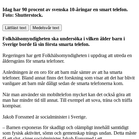
Idag har 90 procent av svenska 10-åringar en smart telefon.
Foto: Shutterstock.
Lättläst text
Medelsvår text
Folkhälsomyndigheten ska undersöka i vilken ålder barn i
Sverige borde få sin första smarta telefon.
Regeringen har gett Folkhälsomyndigheten i uppdrag att utreda en
åldersgräns för smarta telefoner.
Anledningen är en oro för att barn mår sämre av att ha smarta
telefoner. Bland annat finns det forskning som visar att det har blivit
vanligare att barn mår dåligt sedan de smarta telefonerna kom.
När man använder sin mobiltelefon mycket kan det också göra att
man har mindre tid till annat. Till exempel att sova, träna och träffa
kompisar.
Jakob Forssmed är socialminister i Sverige.
– Barnen exponeras för skadligt och olämpligt innehåll samtidigt
som fysisk aktivitet, sömn och gemenskap trängs undan. Detta måste
få ett slut, säger socialminister Jakob Forssmed i ett