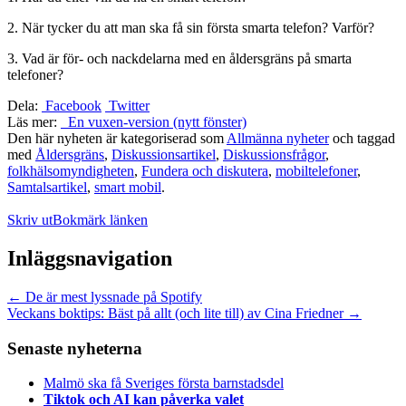
2. När tycker du att man ska få sin första smarta telefon? Varför?
3. Vad är för- och nackdelarna med en åldersgräns på smarta
telefoner?
Dela:
Facebook
Twitter
Läs mer:
En vuxen-version (nytt fönster)
Den här nyheten är kategoriserad som
Allmänna nyheter
och taggad
med
Åldersgräns
,
Diskussionsartikel
,
Diskussionsfrågor
,
folkhälsomyndigheten
,
Fundera och diskutera
,
mobiltelefoner
,
Samtalsartikel
,
smart mobil
.
Skriv ut
Bokmärk länken
Inläggsnavigation
←
De är mest lyssnade på Spotify
Veckans boktips: Bäst på allt (och lite till) av Cina Friedner
→
Senaste nyheterna
Malmö ska få Sveriges första barnstadsdel
Tiktok och AI kan påverka valet