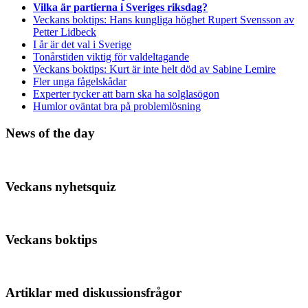
Vilka är partierna i Sveriges riksdag?
Veckans boktips: Hans kungliga höghet Rupert Svensson av
Petter Lidbeck
I år är det val i Sverige
Tonårstiden viktig för valdeltagande
Veckans boktips: Kurt är inte helt död av Sabine Lemire
Fler unga fågelskådar
Experter tycker att barn ska ha solglasögon
Humlor oväntat bra på problemlösning
News of the day
Veckans nyhetsquiz
Veckans boktips
Artiklar med diskussionsfrågor