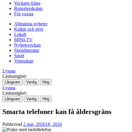
Veckans fråga
Reporterskolan
För vuxna
Allmänna nyheter
Kultur och nöje
Lokalt
MINI-TV
Nyhetsveckan
Skönlitteratur
Sport
Vetenskap
Lyssna
Läshastighet:
Långsam
Vanlig
Hög
Lyssna
Läshastighet:
Långsam
Vanlig
Hög
Smarta telefoner kan få åldersgräns
Publicerad
2 maj, 2026
18, 2026