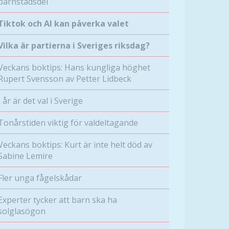
barnstadsdel
Tiktok och AI kan påverka valet
Vilka är partierna i Sveriges riksdag?
Veckans boktips: Hans kungliga höghet
Rupert Svensson av Petter Lidbeck
I år är det val i Sverige
Tonårstiden viktig för valdeltagande
Veckans boktips: Kurt är inte helt död av
Sabine Lemire
Fler unga fågelskådar
Experter tycker att barn ska ha
solglasögon