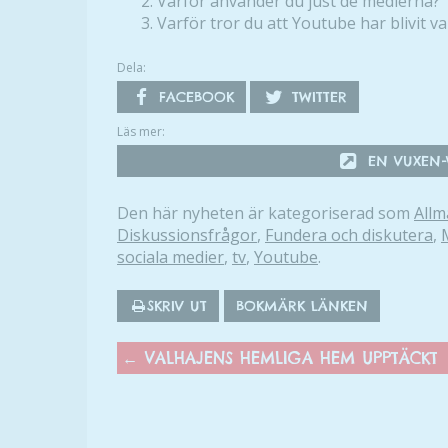
Varför använder du just de medierna?
Varför tror du att Youtube har blivit va
Dela:
FACEBOOK
TWITTER
Läs mer:
EN VUXEN-V
Den här nyheten är kategoriserad som
Allm
Diskussionsfrågor
,
Fundera och diskutera
,
sociala medier
,
tv
,
Youtube
.
SKRIV UT
BOKMÄRK LÄNKEN
←
VALHAJENS HEMLIGA HEM UPPTÄCKT