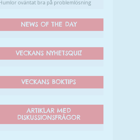
Humlor oväntat bra på problemlösning
NEWS OF THE DAY
VECKANS NYHETSQUIZ
VECKANS BOKTIPS
ARTIKLAR MED
DISKUSSIONSFRÅGOR