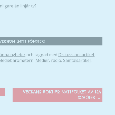
går inte att
nligare än linjär tv?
välja bort. De
behövs för
att hemsidan
över huvud
taget ska
fungera.
ERSION (NYTT FÖNSTER)
änna nyheter
och taggad med
Diskussionsartikel
,
Statistik
Mediebarometern
,
Medier
,
radio
,
Samtalsartikel
,
För att vi ska
kunna
förbättra
hemsidans
funktionalitet
och
VECKANS BOKTIPS: NATTFOLKET AV ISA
uppbyggnad,
SCHÖIER
→
baserat på
hur hemsidan
används.