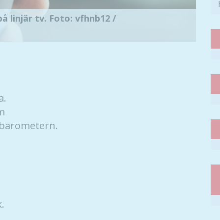
å linjär tv. Foto: vfhnb12 /
a.
om
abarometern.
.