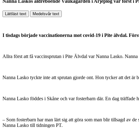
Nanna Laskos äldreboende Vaukagården i Arjeplog var först i P
Lättläst text
Medelsvår text
I tisdags började vaccinationerna mot covid-19 i Pite älvdal. Fö
Allra först att få vaccinsprutan i Pite Älvdal var Nanna Lasko. Nanna
Nanna Lasko tyckte inte att sprutan gjorde ont. Hon tycker att det är b
Nanna Lasko föddes i Skåne och var fosterbarn där. En dag träffade hon
– Som fosterbarn har man lärt sig att göra som man blir tillsagd av de
Nanna Lasko till tidningen PT.