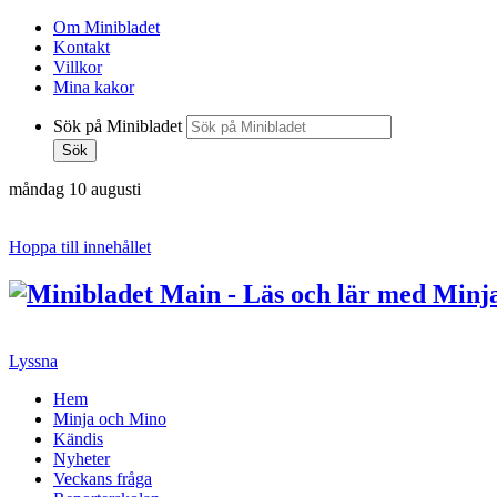
Om Minibladet
Kontakt
Villkor
Mina kakor
Sök på Minibladet
Sök
måndag 10 augusti
Hoppa till innehållet
Lyssna
Hem
Minja och Mino
Kändis
Nyheter
Veckans fråga