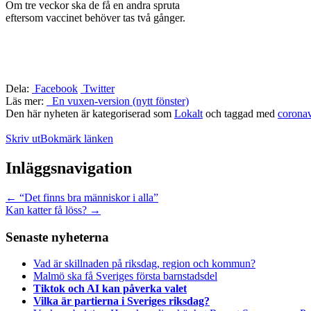
Om tre veckor ska de få en andra spruta
eftersom vaccinet behöver tas två gånger.
Dela:
Facebook
Twitter
Läs mer:
En vuxen-version (nytt fönster)
Den här nyheten är kategoriserad som
Lokalt
och taggad med
coronav
Skriv ut
Bokmärk länken
Inläggsnavigation
←
“Det finns bra människor i alla”
Kan katter få löss?
→
Senaste nyheterna
Vad är skillnaden på riksdag, region och kommun?
Malmö ska få Sveriges första barnstadsdel
Tiktok och AI kan påverka valet
Vilka är partierna i Sveriges riksdag?