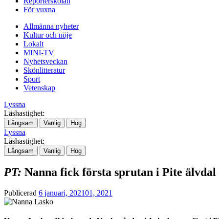
Reporterskolan
För vuxna
Allmänna nyheter
Kultur och nöje
Lokalt
MINI-TV
Nyhetsveckan
Skönlitteratur
Sport
Vetenskap
Lyssna
Läshastighet:
Långsam
Vanlig
Hög
Lyssna
Läshastighet:
Långsam
Vanlig
Hög
PT:
Nanna fick första sprutan i Pite älvdal
Publicerad
6 januari, 2021
01, 2021