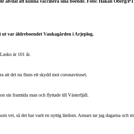
ite älvdal att kunna vaccinera sina boende. Foto: Håkan Öberg/PT
rst ut var äldreboendet Vaukagården i Arjeplog.
 Lasko är 101 år.
ra att det nu finns ett skydd mot coronaviruset.
 sin framtida man och flyttade till Västerfjäll.
 som vet, så det har varit en nyttig lärdom. Annars tar jag dagarna och m