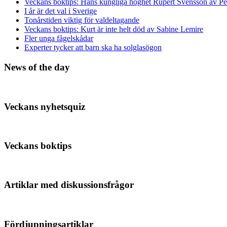
Veckans boktips: Hans kungliga höghet Rupert Svensson av Pe
I år är det val i Sverige
Tonårstiden viktig för valdeltagande
Veckans boktips: Kurt är inte helt död av Sabine Lemire
Fler unga fågelskådar
Experter tycker att barn ska ha solglasögon
News of the day
Veckans nyhetsquiz
Veckans boktips
Artiklar med diskussionsfrågor
Fördjupningsartiklar