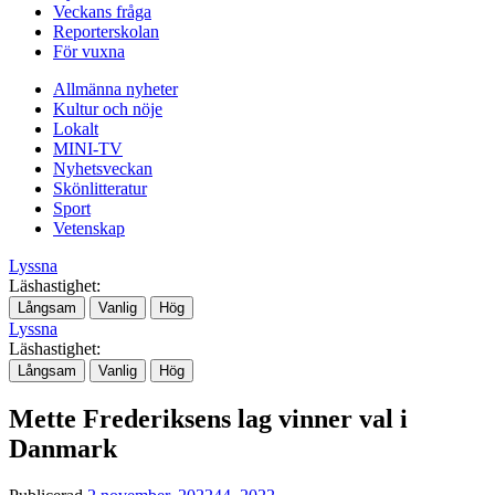
Veckans fråga
Reporterskolan
För vuxna
Allmänna nyheter
Kultur och nöje
Lokalt
MINI-TV
Nyhetsveckan
Skönlitteratur
Sport
Vetenskap
Lyssna
Läshastighet:
Långsam
Vanlig
Hög
Lyssna
Läshastighet:
Långsam
Vanlig
Hög
Mette Frederiksens lag vinner val i
Danmark