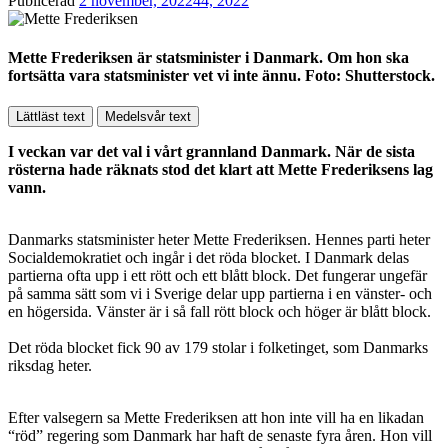
Publicerad
2 november, 2022
44, 2022
Mette Frederiksen är statsminister i Danmark. Om hon ska
fortsätta vara statsminister vet vi inte ännu. Foto: Shutterstock.
Lättläst text
Medelsvår text
I veckan var det val i vårt grannland Danmark. När de sista
rösterna hade räknats stod det klart att Mette Frederiksens lag
vann.
Danmarks statsminister heter Mette Frederiksen. Hennes parti heter
Socialdemokratiet och ingår i det röda blocket. I Danmark delas
partierna ofta upp i ett rött och ett blått block. Det fungerar ungefär
på samma sätt som vi i Sverige delar upp partierna i en vänster- och
en högersida. Vänster är i så fall rött block och höger är blått block.
Det röda blocket fick 90 av 179 stolar i folketinget, som Danmarks
riksdag heter.
Efter valsegern sa Mette Frederiksen att hon inte vill ha en likadan
“röd” regering som Danmark har haft de senaste fyra åren. Hon vill