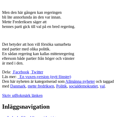
Men den här gången kan regeringen
bli lite annorlunda än den var innan.
Mette Frederiksen säger att
hennes parti gick till val på en bred regering.
Det betyder att hon vill försöka samarbeta
med partier med olika politik.
En sådan regering kan kallas mittenregering
eftersom både partier från höger och vänster
är med i den.
Dela:
Facebook
Twitter
Läs mer:
En vuxen-version (nytt fönster)
Den här nyheten är kategoriserad som
Allmänna nyheter
och taggad
med
Danmark
,
mette fredriksen
,
Politik
,
socialdemokratiet
,
val
.
Skriv ut
Bokmärk länken
Inläggsnavigation