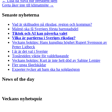
←
Lula da Silva blir president igen
Greta åker inte till klimatmöte
→
Senaste nyheterna
Vad är skillnaden på riksdag, region och kommun?
Malmö ska få Sveriges första barnstadsdel
Tiktok och AI kan påverka valet
Vilka är partierna i Sveriges riksdag?
Veckans boktips: Hans kungliga höghet Rupert Svensson av
Petter Lidbeck
I år är det val i Sverige
Tonårstiden viktig för valdeltagande
Veckans boktips: Kurt är inte helt död av Sabine Lemire
Fler unga fågelskådar
Experter tycker att barn ska ha solglasögon
News of the day
Veckans nyhetsquiz