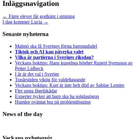
Inläggsnavigation
←
Färre elever får godkänt i simning
I dag kommer Lucia
→
Senaste nyheterna
Malmö ska få Sveriges första barnstadsdel
Tiktok och AI kan påverka valet
Vilka är partierna i Sveriges riksdag?
Veckans boktips: Hans kungliga höghet Rupert Svensson av
Petter Lidbeck
I år är det val i Sverige
Tonårstiden viktig för valdeltagande
Veckans boktips: Kurt är inte helt död av Sabine Lemire
Fler unga fågelskådar
Experter tycker att barn ska ha solglasögon
Humlor oväntat bra på problemlösning
News of the day
Veckans nyhetsquiz