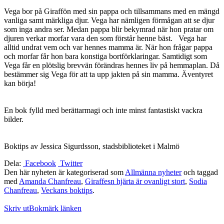
Vega bor på Giraffön med sin pappa och tillsammans med en mängd
vanliga samt märkliga djur. Vega har nämligen förmågan att se djur
som inga andra ser. Medan pappa blir bekymrad när hon pratar om
djuren verkar morfar vara den som förstår henne bäst. Vega har
alltid undrat vem och var hennes mamma är. När hon frågar pappa
och morfar får hon bara konstiga bortförklaringar. Samtidigt som
Vega får en plötslig brevvän förändras hennes liv på hemmaplan. Då
bestämmer sig Vega för att ta upp jakten på sin mamma. Äventyret
kan börja!
En bok fylld med berättarmagi och inte minst fantastiskt vackra
bilder.
Boktips av Jessica Sigurdsson, stadsbiblioteket i Malmö
Dela:
Facebook
Twitter
Den här nyheten är kategoriserad som
Allmänna nyheter
och taggad
med
Amanda Chanfreau
,
Giraffesn hjärta är ovanligt stort
,
Sodia
Chanfreau
,
Veckans boktips
.
Skriv ut
Bokmärk länken