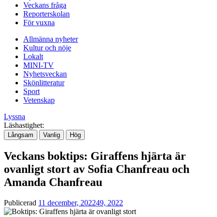
Veckans fråga
Reporterskolan
För vuxna
Allmänna nyheter
Kultur och nöje
Lokalt
MINI-TV
Nyhetsveckan
Skönlitteratur
Sport
Vetenskap
Lyssna
Läshastighet:
Långsam
Vanlig
Hög
Veckans boktips: Giraffens hjärta är
ovanligt stort av Sofia Chanfreau och
Amanda Chanfreau
Publicerad
11 december, 2022
49, 2022