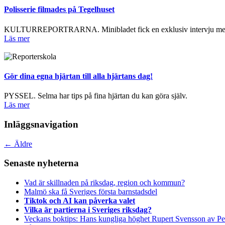
Polisserie filmades på Tegelhuset
KULTURREPORTRARNA. Minibladet fick en exklusiv intervju med 
Läs mer
Gör dina egna hjärtan till alla hjärtans dag!
PYSSEL. Selma har tips på fina hjärtan du kan göra själv.
Läs mer
Inläggsnavigation
←
Äldre
Senaste nyheterna
Vad är skillnaden på riksdag, region och kommun?
Malmö ska få Sveriges första barnstadsdel
Tiktok och AI kan påverka valet
Vilka är partierna i Sveriges riksdag?
Veckans boktips: Hans kungliga höghet Rupert Svensson av Pe