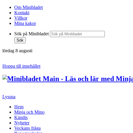
Om Minibladet
Kontakt
Villkor
Mina kakor
Sök på Minibladet
Sök
lördag 8 augusti
Hoppa till innehållet
Lyssna
Hem
Minja och Mino
Kändis
Nyheter
Veckans fråga