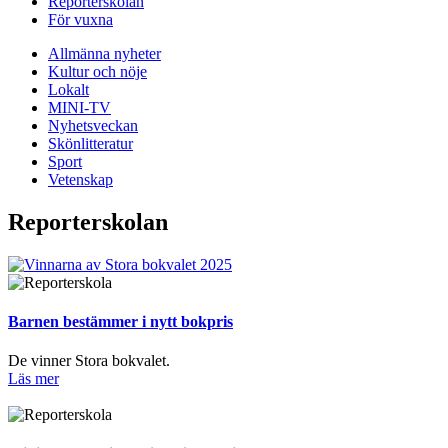
Reporterskolan
För vuxna
Allmänna nyheter
Kultur och nöje
Lokalt
MINI-TV
Nyhetsveckan
Skönlitteratur
Sport
Vetenskap
Reporterskolan
Barnen bestämmer i nytt bokpris
De vinner Stora bokvalet.
Läs mer