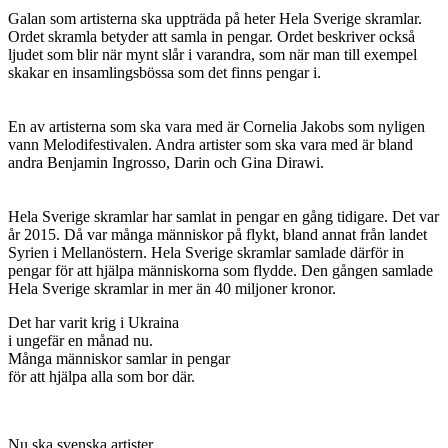
Galan som artisterna ska uppträda på heter Hela Sverige skramlar.
Ordet skramla betyder att samla in pengar. Ordet beskriver också
ljudet som blir när mynt slår i varandra, som när man till exempel
skakar en insamlingsbössa som det finns pengar i.
En av artisterna som ska vara med är Cornelia Jakobs som nyligen
vann Melodifestivalen. Andra artister som ska vara med är bland
andra Benjamin Ingrosso, Darin och Gina Dirawi.
Hela Sverige skramlar har samlat in pengar en gång tidigare. Det var
år 2015. Då var många människor på flykt, bland annat från landet
Syrien i Mellanöstern. Hela Sverige skramlar samlade därför in
pengar för att hjälpa människorna som flydde. Den gången samlade
Hela Sverige skramlar in mer än 40 miljoner kronor.
Det har varit krig i Ukraina
i ungefär en månad nu.
Många människor samlar in pengar
för att hjälpa alla som bor där.
Nu ska svenska artister