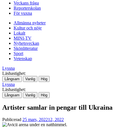
Veckans fråga
Reporterskolan
För vuxna
Allmänna nyheter
Kultur och nöje
Lokalt
MINI-TV
Nyhetsveckan
Skönlitteratur
Sport
Vetenskap
Lyssna
Läshastighet:
Långsam
Vanlig
Hög
Lyssna
Läshastighet:
Långsam
Vanlig
Hög
Artister samlar in pengar till Ukraina
Publicerad
25 mars, 2022
12, 2022