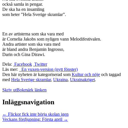
också samla in pengar.
De ska ha en insamling
som heter ”Hela Sverige skramlar”.
En av artisterna som ska vara med
är Cornelia Jakobs som nyligen vann Melodifestivalen.
Andra artister som ska vara med
är bland andra Benjamin Ingrosso,
Darin och Gina Dirawi.
Dela:
Facebook
Twitter
Läs mer:
En vuxen-version (nytt fönster)
Den här nyheten är kategoriserad som
Kultur och nöje
och taggad
med
Hela Sverige skramlar
,
Ukraina
,
Ukrainakriget
.
Skriv ut
Bokmärk länken
Inläggsnavigation
←
Flickor fick inte börja skolan igen
Veckans fördjupning: Första april
→