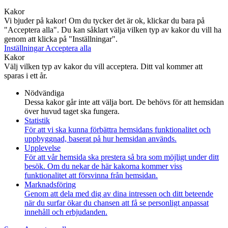
Kakor
Vi bjuder på kakor! Om du tycker det är ok, klickar du bara på
"Acceptera alla". Du kan såklart välja vilken typ av kakor du vill ha
genom att klicka på "Inställningar".
Inställningar
Acceptera alla
Kakor
Välj vilken typ av kakor du vill acceptera. Ditt val kommer att
sparas i ett år.
Nödvändiga
Dessa kakor går inte att välja bort. De behövs för att hemsidan
över huvud taget ska fungera.
Statistik
För att vi ska kunna förbättra hemsidans funktionalitet och
uppbyggnad, baserat på hur hemsidan används.
Upplevelse
För att vår hemsida ska prestera så bra som möjligt under ditt
besök. Om du nekar de här kakorna kommer viss
funktionalitet att försvinna från hemsidan.
Marknadsföring
Genom att dela med dig av dina intressen och ditt beteende
när du surfar ökar du chansen att få se personligt anpassat
innehåll och erbjudanden.