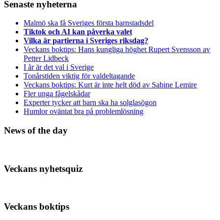
Senaste nyheterna
Malmö ska få Sveriges första barnstadsdel
Tiktok och AI kan påverka valet
Vilka är partierna i Sveriges riksdag?
Veckans boktips: Hans kungliga höghet Rupert Svensson av
Petter Lidbeck
I år är det val i Sverige
Tonårstiden viktig för valdeltagande
Veckans boktips: Kurt är inte helt död av Sabine Lemire
Fler unga fågelskådar
Experter tycker att barn ska ha solglasögon
Humlor oväntat bra på problemlösning
News of the day
Veckans nyhetsquiz
Veckans boktips