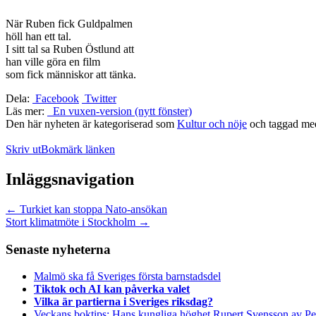
När Ruben fick Guldpalmen
höll han ett tal.
I sitt tal sa Ruben Östlund att
han ville göra en film
som fick människor att tänka.
Dela:
Facebook
Twitter
Läs mer:
En vuxen-version (nytt fönster)
Den här nyheten är kategoriserad som
Kultur och nöje
och taggad m
Skriv ut
Bokmärk länken
Inläggsnavigation
←
Turkiet kan stoppa Nato-ansökan
Stort klimatmöte i Stockholm
→
Senaste nyheterna
Malmö ska få Sveriges första barnstadsdel
Tiktok och AI kan påverka valet
Vilka är partierna i Sveriges riksdag?
Veckans boktips: Hans kungliga höghet Rupert Svensson av Pe