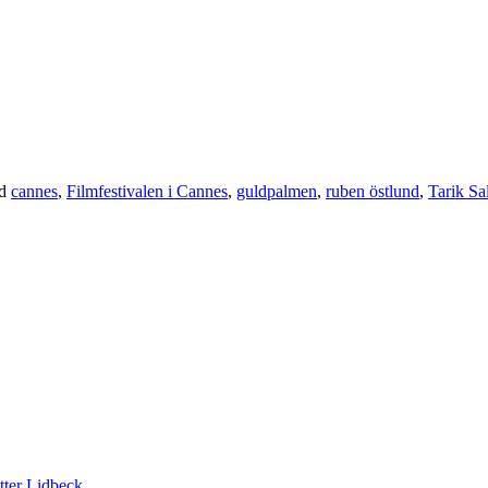
ed
cannes
,
Filmfestivalen i Cannes
,
guldpalmen
,
ruben östlund
,
Tarik Sa
tter Lidbeck