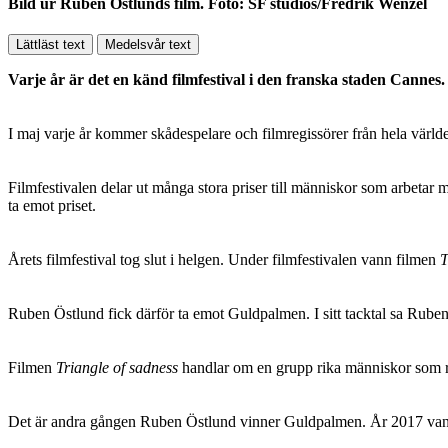
Bild ur Ruben Östlunds film. Foto: SF studios/Fredrik Wenzel
Lättläst text
Medelsvår text
Varje år är det en känd filmfestival i den franska staden Cannes
I maj varje år kommer skådespelare och filmregissörer från hela världe
Filmfestivalen delar ut många stora priser till människor som arbetar
ta emot priset.
Årets filmfestival tog slut i helgen. Under filmfestivalen vann filmen
T
Ruben Östlund fick därför ta emot Guldpalmen. I sitt tacktal sa Ruben
Filmen
Triangle of sadness
handlar om en grupp rika människor som råk
Det är andra gången Ruben Östlund vinner Guldpalmen. År 2017 van