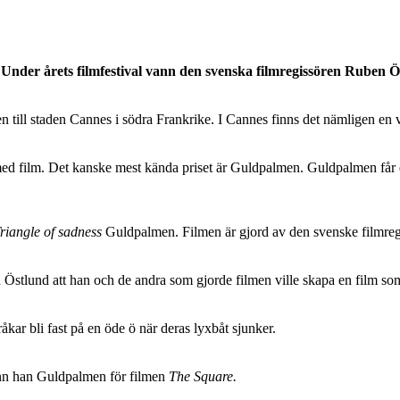
. Under årets filmfestival vann den svenska filmregissören Ruben 
n till staden Cannes i södra Frankrike. I Cannes finns det nämligen en v
 med film. Det kanske mest kända priset är Guldpalmen. Guldpalmen får d
riangle of sadness
Guldpalmen. Filmen är gjord av den svenske filmre
 Östlund att han och de andra som gjorde filmen ville skapa en film som 
ar bli fast på en öde ö när deras lyxbåt sjunker.
n han Guldpalmen för filmen
The Square.