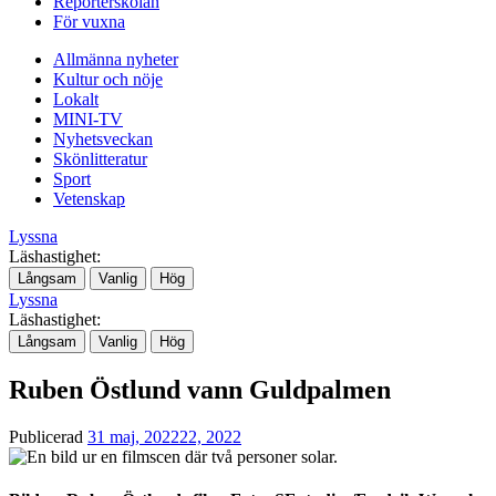
Reporterskolan
För vuxna
Allmänna nyheter
Kultur och nöje
Lokalt
MINI-TV
Nyhetsveckan
Skönlitteratur
Sport
Vetenskap
Lyssna
Läshastighet:
Långsam
Vanlig
Hög
Lyssna
Läshastighet:
Långsam
Vanlig
Hög
Ruben Östlund vann Guldpalmen
Publicerad
31 maj, 2022
22, 2022