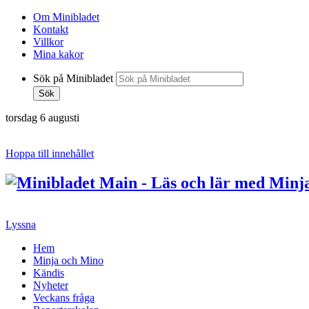
Om Minibladet
Kontakt
Villkor
Mina kakor
Sök på Minibladet
Sök
torsdag 6 augusti
Hoppa till innehållet
Lyssna
Hem
Minja och Mino
Kändis
Nyheter
Veckans fråga