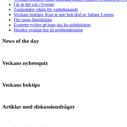
I år är det val i Sverige
Tonårstiden viktig för valdeltagande
Veckans boktips: Kurt är inte helt död av Sabine Lemire
Fler unga fågelskådar
Experter tycker att barn ska ha solglasögon
Humlor oväntat bra på problemlösning
News of the day
Veckans nyhetsquiz
Veckans boktips
Artiklar med diskussionsfrågor