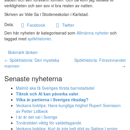
verkligheten och sen sov vi bra resten av natten.
Skriven av Vide Sa i Stodeneskolan i Karlstad.
Marknadsföring
Genom att dela
Dela:
Facebook
Twitter
med dig av dina
Den här nyheten är kategoriserad som
Allmänna nyheter
och
intressen och ditt
taggad med
spökhistorier
.
beteende när du
surfar ökar du
Bokmärk länken
chansen att få se
Inläggsnavigation
personligt
←
Spökhistoria: Den mystiska
Spökhistoria: Försvinnandet
anpassat innehåll
mannen
→
och erbjudanden.
Senaste nyheterna
Malmö ska få Sveriges första barnstadsdel
Tiktok och AI kan påverka valet
Vilka är partierna i Sveriges riksdag?
Veckans boktips: Hans kungliga höghet Rupert Svensson
av Petter Lidbeck
I år är det val i Sverige
Tonårstiden viktig för valdeltagande
Veckans boktips: Kurt är inte helt död av Sabine Lemire