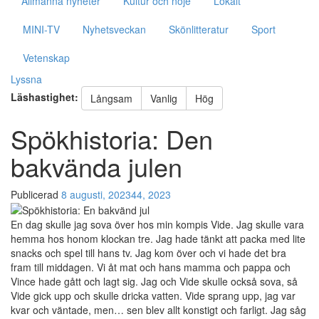
Allmänna nyheter
Kultur och nöje
Lokalt
MINI-TV
Nyhetsveckan
Skönlitteratur
Sport
Vetenskap
Nödvändiga
Lyssna
Dessa kakor
går inte att
Läshastighet:
Långsam
Vanlig
Hög
välja bort. De
behövs för
Spökhistoria: Den
att hemsidan
över huvud
bakvända julen
taget ska
fungera.
Publicerad
8 augusti, 2023
44, 2023
En dag skulle jag sova över hos min kompis Vide. Jag skulle vara
Statistik
hemma hos honom klockan tre. Jag hade tänkt att packa med lite
För att vi
snacks och spel till hans tv. Jag kom över och vi hade det bra
ska kunna
fram till middagen. Vi åt mat och hans mamma och pappa och
förbättra
Vince hade gått och lagt sig. Jag och Vide skulle också sova, så
hemsidans
Vide gick upp och skulle dricka vatten. Vide sprang upp, jag var
funktionalitet
kvar och väntade, men… sen blev allt konstigt och farligt. Jag såg
och