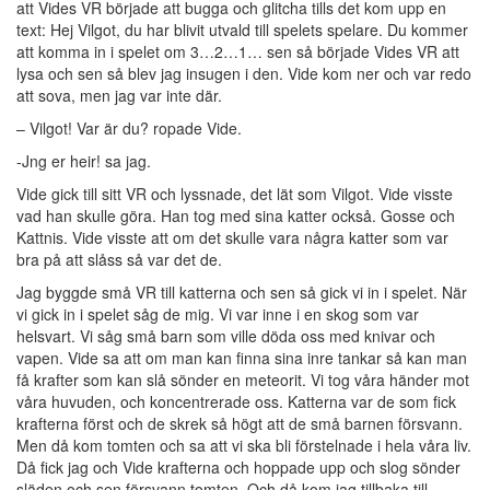
att Vides VR började att bugga och glitcha tills det kom upp en
uppbyggnad,
text: Hej Vilgot, du har blivit utvald till spelets spelare. Du kommer
baserat på
att komma in i spelet om 3…2…1… sen så började Vides VR att
hur
lysa och sen så blev jag insugen i den. Vide kom ner och var redo
hemsidan
att sova, men jag var inte där.
används.
– Vilgot! Var är du? ropade Vide.
-Jng er heir! sa jag.
Upplevelse
Vide gick till sitt VR och lyssnade, det lät som Vilgot. Vide visste
För att vår
vad han skulle göra. Han tog med sina katter också. Gosse och
hemsida ska
Kattnis. Vide visste att om det skulle vara några katter som var
prestera så
bra på att slåss så var det de.
bra som
möjligt under
Jag byggde små VR till katterna och sen så gick vi in i spelet. När
ditt besök.
vi gick in i spelet såg de mig. Vi var inne i en skog som var
Om du nekar
helsvart. Vi såg små barn som ville döda oss med knivar och
de här
vapen. Vide sa att om man kan finna sina inre tankar så kan man
kakorna
få krafter som kan slå sönder en meteorit. Vi tog våra händer mot
kommer viss
våra huvuden, och koncentrerade oss. Katterna var de som fick
funktionalitet
krafterna först och de skrek så högt att de små barnen försvann.
att försvinna
Men då kom tomten och sa att vi ska bli förstelnade i hela våra liv.
från
Då fick jag och Vide krafterna och hoppade upp och slog sönder
hemsidan.
släden och sen försvann tomten. Och då kom jag tillbaka till